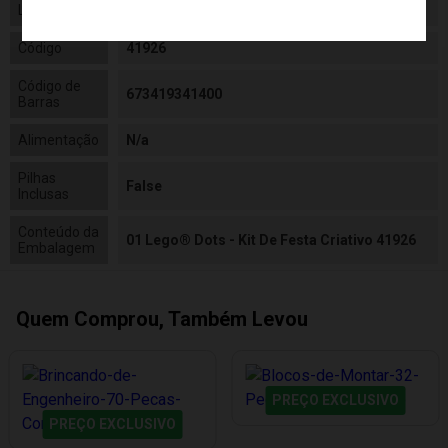
Linha
Brinquedo
Código
41926
Código de
673419341400
Barras
Alimentação
N/a
Pilhas
False
Inclusas
Conteúdo da
01 Lego® Dots - Kit De Festa Criativo 41926
Embalagem
Quem Comprou, Também Levou
PREÇO EXCLUSIVO
PREÇO EXCLUSIVO