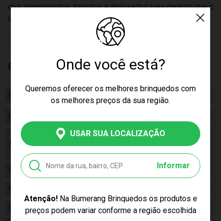
dos, comprimidos, torcidos e analisados para garantir que c
umprem as normas rigorosas de segurança a nível global.
Onde você está?
Características
Queremos oferecer os melhores brinquedos com
Peso
550.00
os melhores preços da sua região.
Idade
5 a 7 Anos
USAR SUA LOCALIZAÇÃO
As cores podem variar entre as imagens
Aviso
mostradas acima e o produto. Imagens
meramente ilustrativas.
Informar
Gênero
Feminino
Personagem
01 Lego® Dots - Kit De Festa Criativo 41926
Atenção!
Na Bumerang Brinquedos os produtos e
Categoria
Lego
preços podem variar conforme a região escolhida