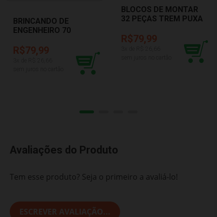
BLOCOS DE MONTAR
32 PEÇAS TREM PUXA
BRINCANDO DE
ZOO MK362 DISMAT
ENGENHEIRO 70
R$79,99
PEÇAS CORRIDA
XALINGO 52773
R$79,99
3
x de R$
26,66
sem juros no cartão
3
x de R$
26,66
sem juros no cartão
Avaliações do Produto
Tem esse produto? Seja o primeiro a avaliá-lo!
ESCREVER AVALIAÇÃO...