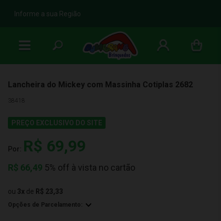
b
Informe a sua Região
Lancheira do Mickey com Massinha Cotiplas 2682
38418
PREÇO EXCLUSIVO DO SITE
R$ 69,99
Por:
R$
66,49
5% off à vista no cartão
ou
3
x
de
R$ 23,33
Opções de Parcelamento: