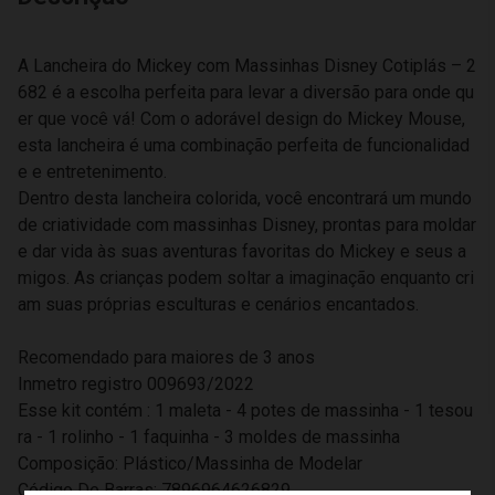
A Lancheira do Mickey com Massinhas Disney Cotiplás – 2
682 é a escolha perfeita para levar a diversão para onde qu
er que você vá! Com o adorável design do Mickey Mouse,
esta lancheira é uma combinação perfeita de funcionalidad
e e entretenimento.
Dentro desta lancheira colorida, você encontrará um mundo
de criatividade com massinhas Disney, prontas para moldar
e dar vida às suas aventuras favoritas do Mickey e seus a
migos. As crianças podem soltar a imaginação enquanto cri
am suas próprias esculturas e cenários encantados.
Recomendado para maiores de 3 anos
Inmetro registro 009693/2022
Esse kit contém : 1 maleta - 4 potes de massinha - 1 tesou
ra - 1 rolinho - 1 faquinha - 3 moldes de massinha
Composição: Plástico/Massinha de Modelar
Código De Barras: 7896964626829