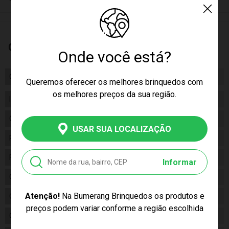
Características
Onde você está?
Certificado/ Selo Inmetro
009693/2022
Queremos oferecer os melhores brinquedos com
os melhores preços da sua região.
Idade
03+
Gênero
Unissex
USAR SUA LOCALIZAÇÃO
Personagem
Mickey
Fabricante
Cotiplas
Informar
Código
2682
Atenção!
Na Bumerang Brinquedos os produtos e
Código de Barras
7896964626829
preços podem variar conforme a região escolhida
Composição
Plástico,massa de modelar