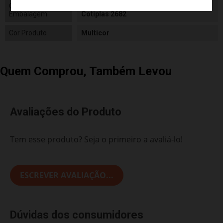
Conteúdo da
01 Lancheira do Mickey com Massinha
Embalagem
Cotiplas 2682
Cor Produto
Multicor
Quem Comprou, Também Levou
Avaliações do Produto
Tem esse produto? Seja o primeiro a avaliá-lo!
ESCREVER AVALIAÇÃO...
Dúvidas dos consumidores