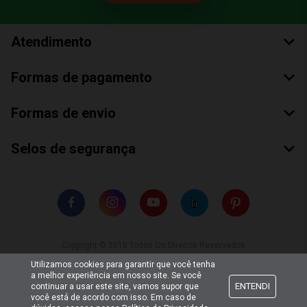
Atendimento
Formas de pagamento
Formas de envio
Selos de segurança
Copyright © 2018 Todos Os Direitos Reservados
Bumerang Brinquedos Eireli – EPP CNPJ: 28.497.265/0001-66
Utilizamos cookies para garantir que você tenha
a melhor experiência em nosso site. Se você
ENTENDI
continuar a usar este site, vamos supor que
você está de acordo com isso. Em caso de