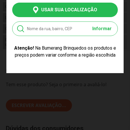
Categoria
N/a
USAR SUA LOCALIZAÇÃO
Linha
Brinquedo
Informar
Código
5553
Código
7897500555535
de Barras
Atenção!
Na Bumerang Brinquedos os produtos e
preços podem variar conforme a região escolhida
Avaliações do Produto
Tem esse produto? Seja o primeiro a avaliá-lo!
ESCREVER AVALIAÇÃO...
Dúvidas dos consumidores