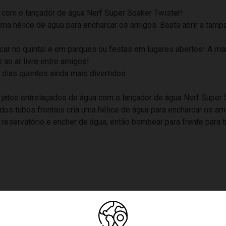
a com o lançador de água Nerf Super Soaker Twister!
a uma hélice de água para encharcar os amigos. Basta abrir a tam
rincar no quintal e em parques ou festas em lugares abertos! A 
 ao ar livre entre amigos!
dias quentes ainda mais divertidos.
atos entrelaçados de água com o lançador de água Nerf Super 
dos tubos frontais cria uma hélice de água para encharcar os a
servatório e encher de água, então bombear para frente para trás