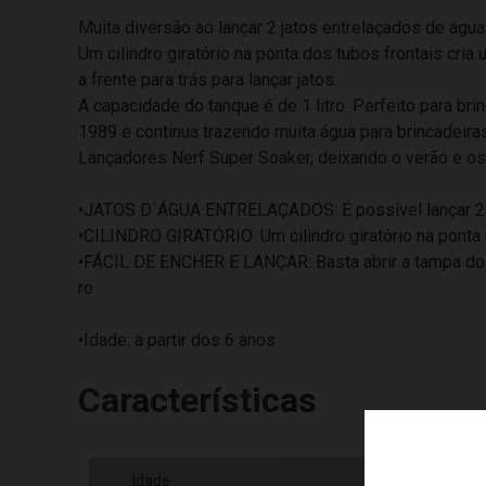
Muita diversão ao lançar 2 jatos entrelaçados de águ
Um cilindro giratório na ponta dos tubos frontais cri
a frente para trás para lançar jatos.
A capacidade do tanque é de 1 litro. Perfeito para b
1989 e continua trazendo muita água para brincadeiras
Lançadores Nerf Super Soaker, deixando o verão e os 
•JATOS D´ÁGUA ENTRELAÇADOS: É possível lançar 2 j
•CILINDRO GIRATÓRIO: Um cilindro giratório na ponta 
•FÁCIL DE ENCHER E LANÇAR: Basta abrir a tampa do re
ro
•Idade: a partir dos 6 anos
Características
Idade
06+