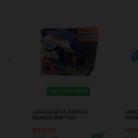
PREÇO EXCLUSIVO
LANÇADOR DE DARDOS
LANÇ
BRANCO BBR T021
SOAK
R$59,99
R$6
2
x de R$
29,99
3
x de R