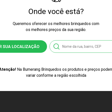
Onde você está?
ssex
bro
Queremos oferecer os melhores brinquedos com
os melhores preços da sua região.
84
R SUA LOCALIZAÇÃO
0993975624
stico
Atenção!
Na Bumerang Brinquedos os produtos e preços pode
Nerf Lançador de Água Super Soaker Twister
variar conforme a região escolhida
l, Branco, Laranja