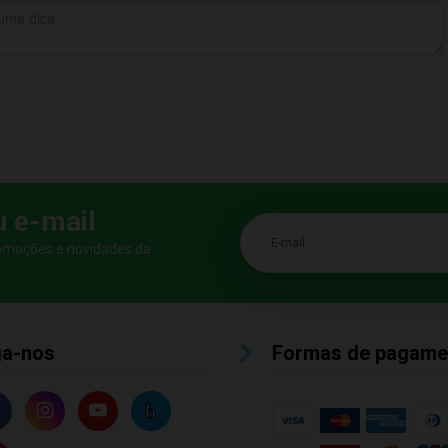
u e-mail
E-mail
romoções e novidades da
ga-nos
Formas de pagame