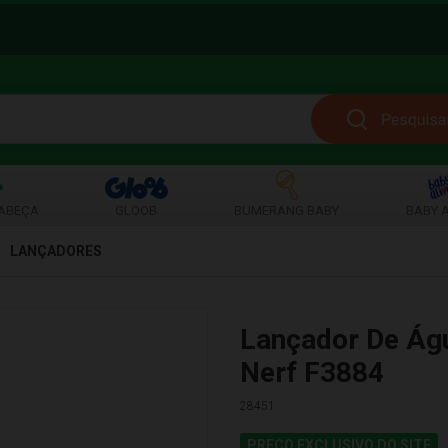
ABEÇA
GLOOB
BUMERANG BABY
BABY A
LANÇADORES
Lançador De Águ
Nerf F3884
28451
PREÇO EXCLUSIVO DO SITE