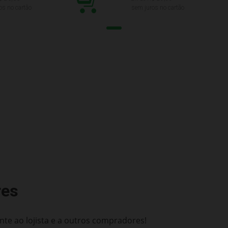
os no cartão
sem juros no cartão
res
te ao lojista e a outros compradores!