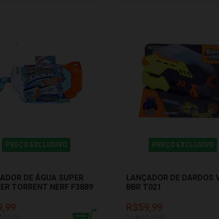
PREÇO EXCLUSIVO
PREÇO EXCLUSIVO
ADOR DE ÁGUA SUPER
LANÇADOR DE DARDOS 
ER TORRENT NERF F3889
BBR T021
9,99
R$59,99
$
23,33
2
x de R$
29,99