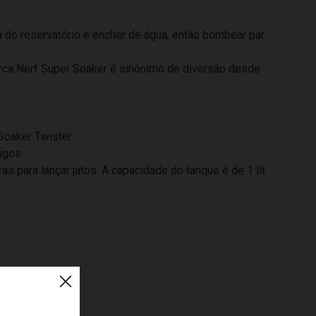
pa do reservatório e encher de água, então bombear par
marca Nerf Super Soaker é sinônimo de diversão desde
Soaker Twister
migos
 para lançar jatos. A capacidade do tanque é de 1 lit