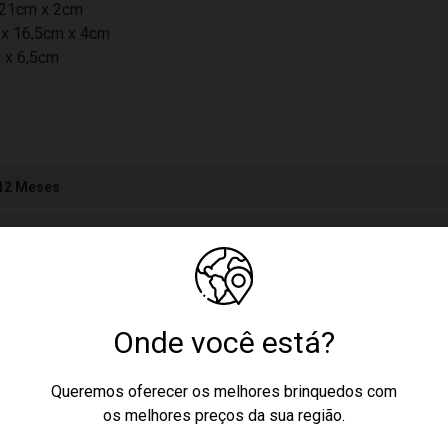
 21cm x 2cm
 x 16,5cm x 4cm
 x 6,5cm
 12 Meses
cores podem variar entre as imagens mostradas acima e o produto.
to raso: 21 x 2 (ØxP) cm Prato bowl: 16,5 x 4 (ØxP) cm Copo: 11 x 7 
culino
Onde você está?
Queremos oferecer os melhores brinquedos com
os melhores preços da sua região.
a