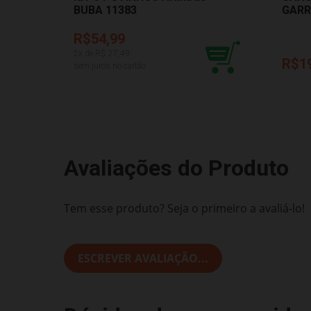
BUBA 11383
GARR
R$54,99
2
x de R$
27,49
R$1
sem juros no cartão
Avaliações do Produto
Tem esse produto? Seja o primeiro a avaliá-lo!
ESCREVER AVALIAÇÃO...