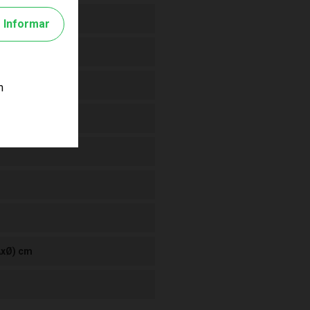
Informar
m
(AxØ) cm