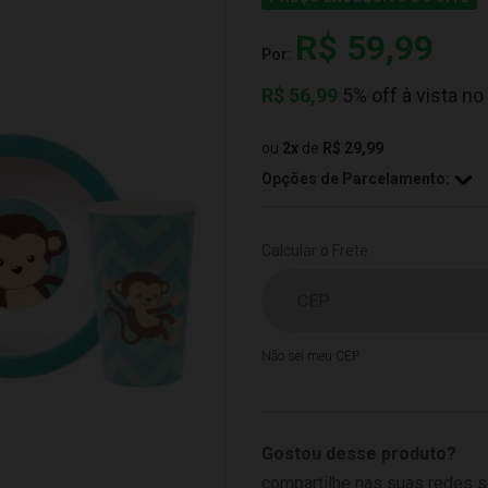
R$ 59,99
Por:
R$
56,99
5% off à vista no
ou
2
x
de
R$ 29,99
Opções de Parcelamento:
Calcular o Frete
Não sei meu CEP
Gostou desse produto?
compartilhe nas suas redes s