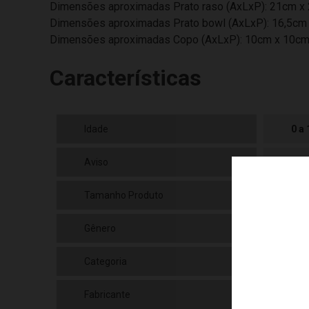
Dimensões aproximadas Prato raso (AxLxP): 21cm x
Dimensões aproximadas Prato bowl (AxLxP): 16,5cm
Dimensões aproximadas Copo (AxLxP): 10cm x 10cm
Características
Idade
0 a
Aviso
As 
Tamanho Produto
Pra
Gênero
Mas
Categoria
N/a
Fabricante
Bub