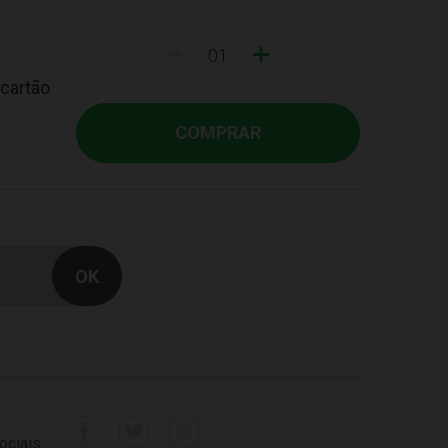
-
+
 cartão
COMPRAR
ociais