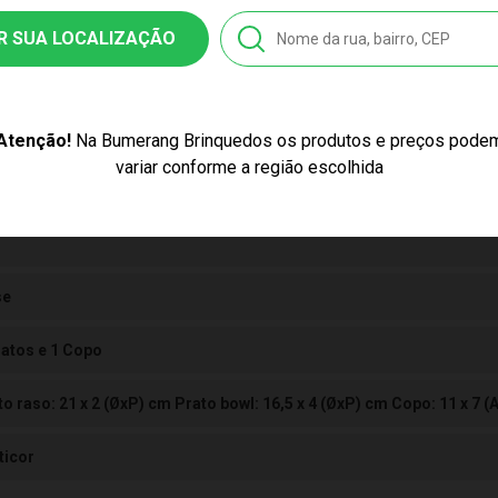
nquedo
R SUA LOCALIZAÇÃO
35
8103707358
Atenção!
Na Bumerang Brinquedos os produtos e preços pode
variar conforme a região escolhida
stico
se
ratos e 1 Copo
to raso: 21 x 2 (ØxP) cm Prato bowl: 16,5 x 4 (ØxP) cm Copo: 11 x 7 
ticor