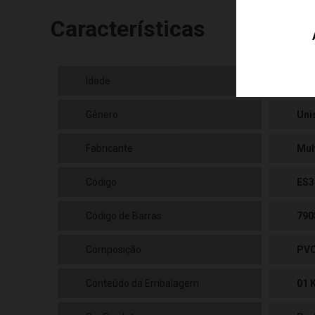
Características
Idade
07+
Gênero
Uni
Fabricante
Mul
Código
ES3
Código de Barras
790
Composição
PVC
Conteúdo da Embalagem
01 