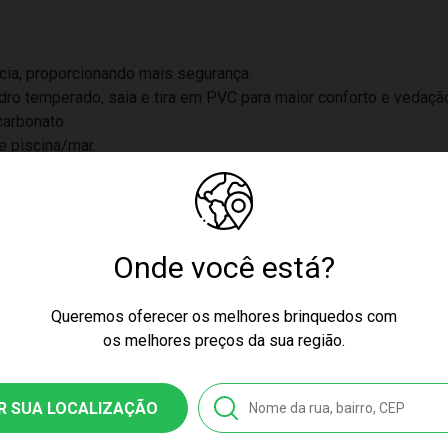
ncia, proporcionando mais segurança.
idro temperado, saia e tira em PVC para maior conforto e vedaçã
carbonato.
e piscina/mar.
Onde você está?
Queremos oferecer os melhores brinquedos com
os melhores preços da sua região.
R SUA LOCALIZAÇÃO