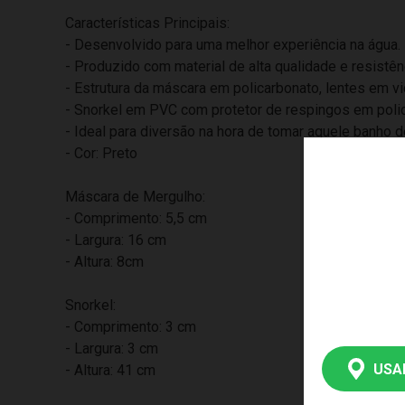
Características Principais:
- Desenvolvido para uma melhor experiência na água.
- Produzido com material de alta qualidade e resistê
- Estrutura da máscara em policarbonato, lentes em v
- Snorkel em PVC com protetor de respingos em poli
- Ideal para diversão na hora de tomar aquele banho d
- Cor: Preto
Máscara de Mergulho:
- Comprimento: 5,5 cm
- Largura: 16 cm
- Altura: 8cm
Snorkel:
- Comprimento: 3 cm
- Largura: 3 cm
USA
- Altura: 41 cm