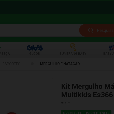
ABEÇA
GLOOB
BUMERANG BABY
BABY A
ESPORTES
MERGULHO E NATAÇÃO
Kit Mergulho Má
Multikids Es366
31462
PREÇO EXCLUSIVO DO SITE