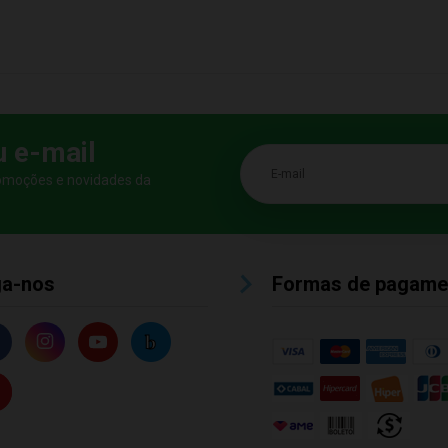
u e-mail
E-mail
romoções e novidades da
ga-nos
Formas de pagame