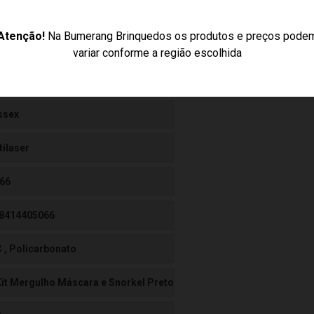
Atenção!
Na Bumerang Brinquedos os produtos e preços pode
variar conforme a região escolhida
ssex
tilaser
66
8414405066
 , Policarbonato
Kit Mergulho Máscara e Snorkel Preto