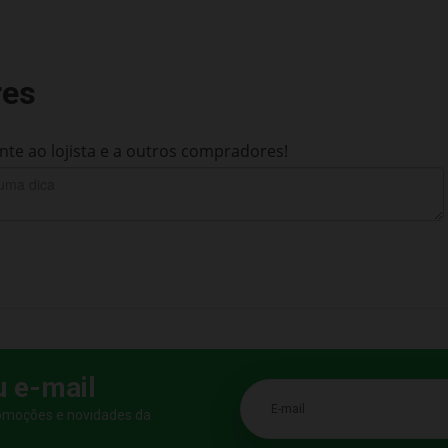
res
te ao lojista e a outros compradores!
u e-mail
E-mail
romoções e novidades da