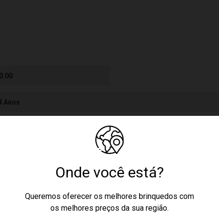
0.00
 4 Anos
cores podem variar entre as imagens mostradas acima e o produto.
culino
Onde você está?
Queremos oferecer os melhores brinquedos com
nquedo
os melhores preços da sua região.