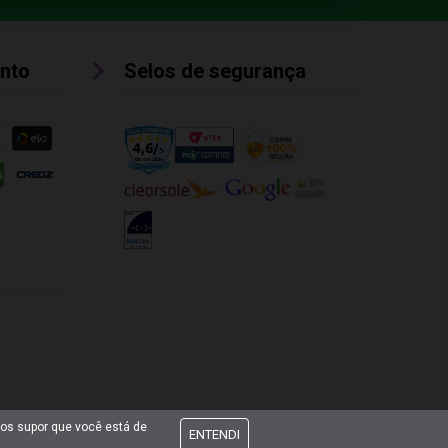
nto
Selos de segurança
mos supor que você está de
ENTENDI