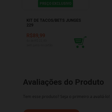
PREÇO EXCLUSIVO
KIT DE TACOS/BETS JUNGES
229
R$89,99
4
x de R$
22,49
sem juros no cartão
Avaliações do Produto
Tem esse produto? Seja o primeiro a avaliá-lo!