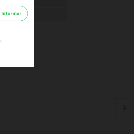
Informar
m