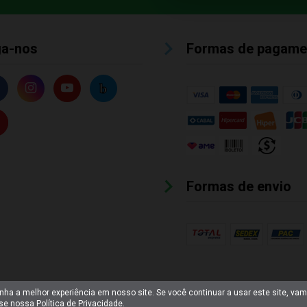
ga-nos
Formas de pagame
Formas de envio
enha a melhor experiência em nosso site. Se você continuar a usar este site, va
sse nossa
Política de Privacidade
.