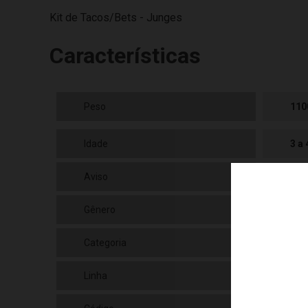
Kit de Tacos/Bets - Junges
Características
Peso
110
Idade
3 a
Aviso
As 
Gênero
Mas
Categoria
N/a
Linha
Bri