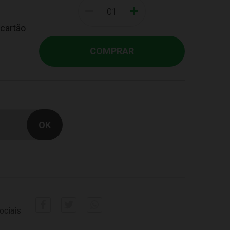
-
+
 cartão
COMPRAR
ociais