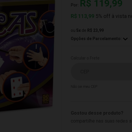
R$ 119,99
Por:
R$
113,99
5% off à vista n
ou
5
x
de
R$ 23,99
Opções de Parcelamento:
Calcular o Frete
Não sei meu CEP
Gostou desse produto?
compartilhe nas suas redes s