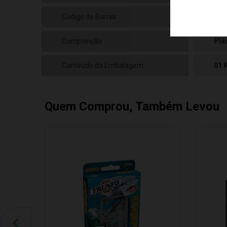
Código de Barras
790
Composição
Plá
Conteúdo da Embalagem
01 
Quem Comprou, Também Levou