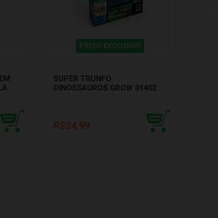
PREÇO EXCLUSIVO
MEM
SUPER TRUNFO
SUP
LA
DINOSSAUROS GROW 01402
DINO
R$24,99
R$2