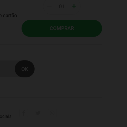
-
+
o cartão
COMPRAR
ociais