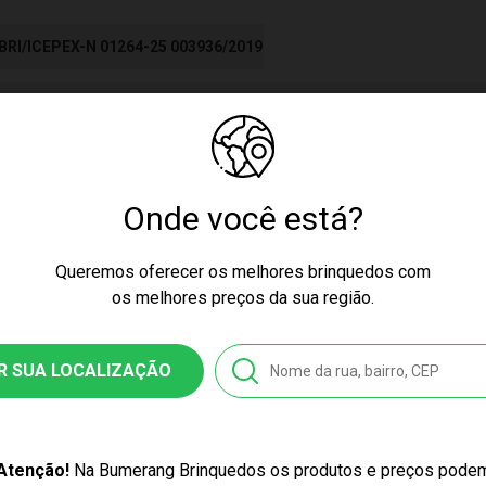
BRI/ICEPEX-N 01264-25 003936/2019
cores podem variar entre as imagens mostradas acima e o produto.
Onde você está?
culino
Queremos oferecer os melhores brinquedos com
os melhores preços da sua região.
OW
R SUA LOCALIZAÇÃO
nquedo
Atenção!
Na Bumerang Brinquedos os produtos e preços pode
25