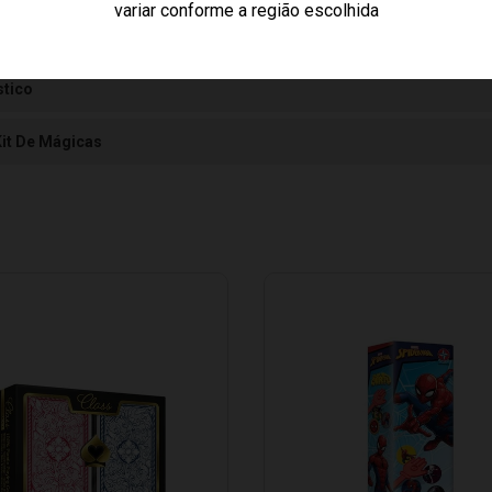
variar conforme a região escolhida
8010125252
stico
Kit De Mágicas