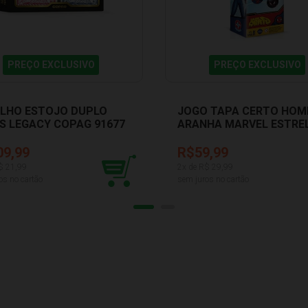
PREÇO EXCLUSIVO
PREÇO EXCLUSIVO
LHO ESTOJO DUPLO
JOGO TAPA CERTO HO
S LEGACY COPAG 91677
ARANHA MARVEL ESTRE
1201609200043
09,99
R$59,99
$
21,99
2
x de R$
29,99
os no cartão
sem juros no cartão