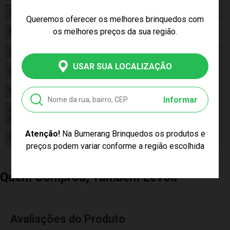
Gênero
Unissex
Queremos oferecer os melhores brinquedos com
os melhores preços da sua região.
Fabricante
Zoop Toys
Código
00229
USAR SUA LOCALIZAÇÃO
Código de Barras
7898588089585
Composição
Cerâmica
Informar
Conteúdo da
01 Kit de Chá Cerâmica Tea Party Art
Embalagem
e Craft
Atenção!
Na Bumerang Brinquedos os produtos e
Cor Produto
Multicor
preços podem variar conforme a região escolhida
Quem Comprou, Também Levou
Avaliações do Produto