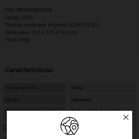
EAN 7896054026058
Código 2605
Produto certificado Registro: 000409/2022
Dimensões 16,5 x 17,5 x 10,5 cm
Peso 340g
Características
Tipo de produto
Cofre
Modelo
Unicornio
Código de Homologação
Código de Homologação
Anatel
Anatel
Certificado/ Selo Inmetro
Certificado/ Selo Inmetro