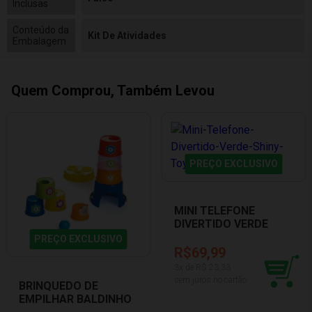
Inclusas
Conteúdo da
Kit De Atividades
Embalagem
Quem Comprou, Também Levou
PREÇO EXCLUSIVO
MINI TELEFONE
DIVERTIDO VERDE
SHINY TOYS 001417
PREÇO EXCLUSIVO
R$69,99
3
x de R$
23,33
sem juros no cartão
BRINQUEDO DE
EMPILHAR BALDINHO