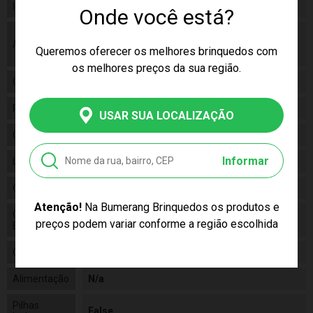
Idade
3 a 4 Anos
Onde você está?
As cores podem variar entre as imagens
Aviso
mostradas acima e o produto. Imagens
Queremos oferecer os melhores brinquedos com
meramente ilustrativas.
os melhores preços da sua região.
Gênero
Unissex
Personagem
N/a
USAR SUA LOCALIZAÇÃO
Categoria
N/a
Informar
Linha
Brinquedo
Código
002605
Atenção!
Na Bumerang Brinquedos os produtos e
Código de
7896054026058
preços podem variar conforme a região escolhida
Barras
Composição
Plástico
Alimentação
N/a
Pilhas
False