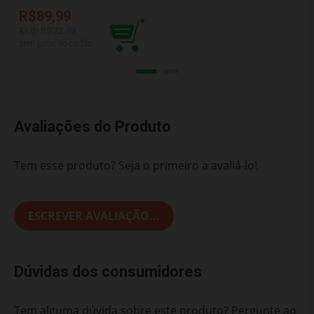
MALUCO AZUL
TATETI 0864
R$89,99
4
x de R$
22,49
sem juros no cartão
Avaliações do Produto
Tem esse produto? Seja o primeiro a avaliá-lo!
ESCREVER AVALIAÇÃO...
Dúvidas dos consumidores
Tem alguma dúvida sobre este produto? Pergunte ao