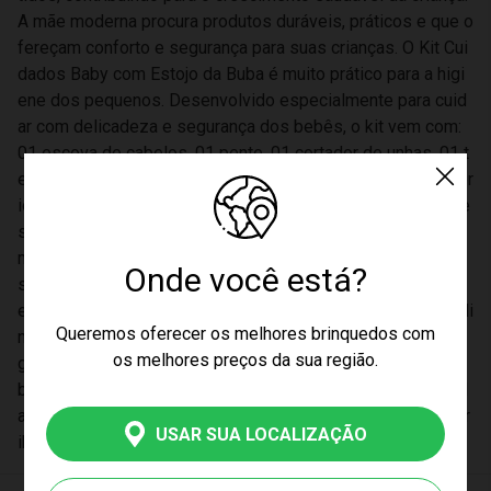
A mãe moderna procura produtos duráveis, práticos e que o
fereçam conforto e segurança para suas crianças. O Kit Cui
dados Baby com Estojo da Buba é muito prático para a higi
ene dos pequenos. Desenvolvido especialmente para cuid
ar com delicadeza e segurança dos bebês, o kit vem com:
01 escova de cabelos, 01 pente, 01 cortador de unhas, 01 t
esoura, 04 lixas de unha e 01 estojo. O conjunto de Acessór
ios de Higiene da Buba é perfeito para cuidar da higiene de
seu bebê. Possui pente e escova com cerdas macias e co
m cabo antiderrapante, o conjunto acompanha também lixa
Onde você está?
s, cortador de unha e tesoura com bordas arredondadas, id
eais para as delicadas unhas do bebê. Para completar, um li
Queremos oferecer os melhores brinquedos com
ndo estojo com estampa Chevron, perfeito para carregar e
os melhores preços da sua região.
guardar os acessórios de forma prática e higiênica. A linha
baby care da Buba traz itens práticos que facilitam a vida d
as mães e acompanham as diversas fases da criança contr
USAR SUA LOCALIZAÇÃO
ibuindo para um crescimento saudável.