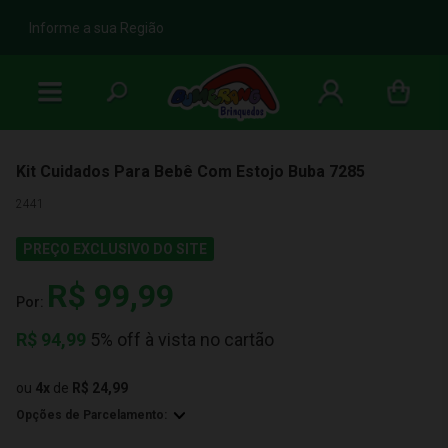
b
Informe a sua Região
Kit Cuidados Para Bebê Com Estojo Buba 7285
2441
PREÇO EXCLUSIVO DO SITE
R$ 99,99
Por:
R$
94,99
5% off à vista no cartão
ou
4
x
de
R$ 24,99
Opções de Parcelamento: