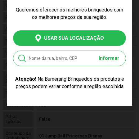
Gênero
Feminino
Queremos oferecer os melhores brinquedos com
os melhores preços da sua região.
Personagem
Princesas
Categoria
Disney
USAR SUA LOCALIZAÇÃO
Fabricante
Lider
Linha
Brinquedo
Informar
Código
564
Código de
Atenção!
Na Bumerang Brinquedos os produtos e
7898125115647
Barras
preços podem variar conforme a região escolhida
Composição
Vinil e metal
Alimentação
N/a
Pilhas
False
Inclusas
Conteúdo da
01 Jump Ball Princesas Disney
Embalagem