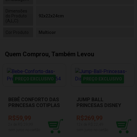
Dimensões
do Produto
92x22x24cm
(A,L,C)
Cor Produto
Multicor
Quem Comprou, Também Levou
PREÇO EXCLUSIVO
PREÇO EXCLUSIVO
BEBÊ CONFORTO DAS
JUMP BALL
PRINCESAS COTIPLAS
PRINCESAS DISNEY
2454
564 LIDER
R$59,99
R$269,99
2
x de R$
29,99
12
x de R$
22,49
sem juros no cartão
sem juros no cartão