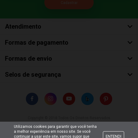
Atendimento
Formas de pagamento
Formas de envio
Selos de segurança
Copyright © 2018 Todos Os Direitos Reservados
Bumerang Brinquedos Eireli – EPP CNPJ: 28.497.265/0001-66
Utilizamos cookies para garantir que você tenha
a melhor experiência em nosso site. Se você
ENTENDI
continuar a usar este site, vamos supor que