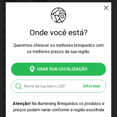
Gênero
Unissex
Personagem
#Vida de Influencer
Categoria
N/a
Onde você está?
Fabricante
Pais e Filhos
Linha
Brinquedo
Queremos oferecer os melhores brinquedos com
Código
10867
os melhores preços da sua região.
Código de
7896647008676
Barras
USAR SUA LOCALIZAÇÃO
Composição
Plástico e papel cartão
Alimentação
N/a
Informar
Pilhas
False
Inclusas
Atenção!
Na Bumerang Brinquedos os produtos e
Conteúdo da
preços podem variar conforme a região escolhida
01 Jogo Vida De Influencer
Embalagem