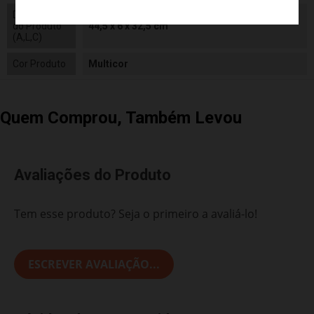
Dimensões
do Produto
44,5 x 6 x 32,5 cm
(A,L,C)
Cor Produto
Multicor
Quem Comprou, Também Levou
Avaliações do Produto
Tem esse produto? Seja o primeiro a avaliá-lo!
ESCREVER AVALIAÇÃO...