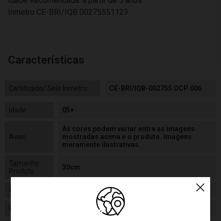
Idade Recomendada: a partir de 5 anos
Inmetro CE-BRI/IQB 00275551123
Características
Certificado/ Selo Inmetro
CE-BRI/IQB-002755 OCP 006
Idade
05+
As cores podem variar entre as imagens
Aviso
mostradas acima e o produto. Imagens
meramente ilustrativas.
Tamanho
30cm
Produto
Gênero
Masculino
Personagem
Homem Aranha