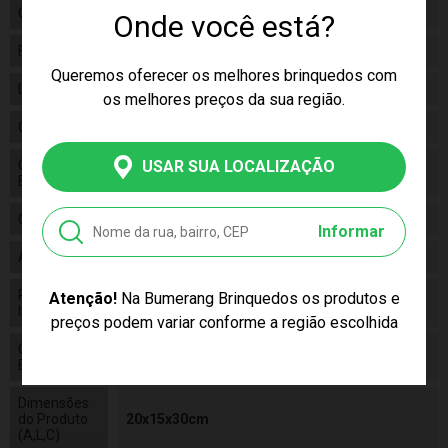
Categoria
Disney
Onde você está?
Fabricante
Lider
Queremos oferecer os melhores brinquedos com
Linha
Brinquedo
os melhores preços da sua região.
Código
2058
Código de
USAR SUA LOCALIZAÇÃO
7899455900583
Barras
Composição
Plástico
Informar
Alimentação
N/a
Pilhas
Atenção!
Na Bumerang Brinquedos os produtos e
False
Inclusas
preços podem variar conforme a região escolhida
Conteúdo da
01 Jogo Vai e Vem Homem Aranha
Embalagem
Dimensões
do Produto
20x15x30cm
(A,L,C)