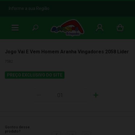
b
Informe a sua Região
Jogo Vai E Vem Homem Aranha Vingadores 2058 Lider
7582
PREÇO EXCLUSIVO DO SITE
-
+
Gostou desse
produto?