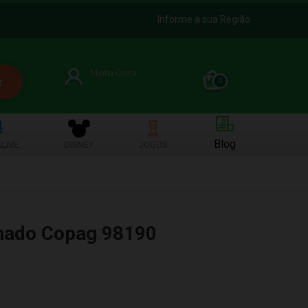
Informe a sua Região
Minha Conta
0
Blog
LIVE
DISNEY
JOGOS
nado Copag 98190