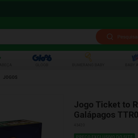
ABEÇA
GLOOB
BUMERANG BABY
BABY A
JOGOS
Jogo Ticket to 
Galápagos TTR
43420
PREÇO EXCLUSIVO DO SITE