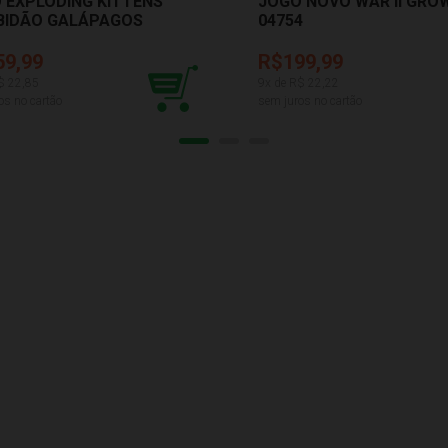
 EXPLODING KITTENS
JOGO NOVO WAR II GRO
BIDÃO GALÁPAGOS
04754
01
59,99
R$199,99
$
22,85
9
x de R$
22,22
os no cartão
sem juros no cartão