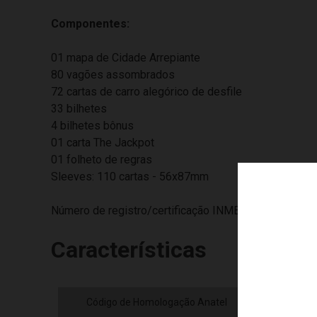
Componentes:
01 mapa de Cidade Arrepiante
80 vagões assombrados
72 cartas de carro alegórico de desfile
33 bilhetes
4 bilhetes bônus
01 carta The Jackpot
01 folheto de regras
Sleeves: 110 cartas - 56x87mm
Número de registro/certificação INMETRO 00128/22
Características
Código de Homologação Anatel
Cód