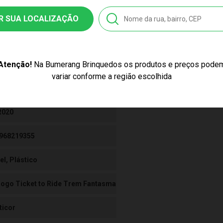
tificado/ Selo Inmetro 00128/22 300/2002
R SUA LOCALIZAÇÃO
Atenção!
Na Bumerang Brinquedos os produtos e preços pode
ssex
variar conforme a região escolhida
ápagos
R020
968219355
el, Plástico
Jogo Ticket to Ride Trem Fantasma
ticor