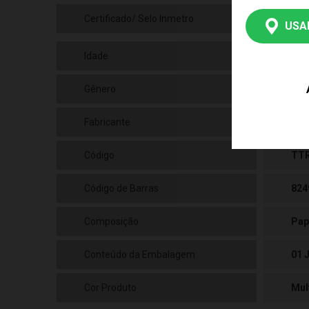
Certificado/ Selo Inmetro
Cer
USA
Idade
06+
Gênero
Uni
Fabricante
Gal
Código
TT
Código de Barras
824
Composição
Pap
Conteúdo da Embalagem
01 
Cor Produto
Mul