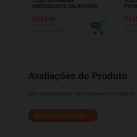
JOGO 50 ANIMAIS
JOGO
DINOSSAUROS GALÁPAGOS
PROI
50N004
EXK1
R$54,99
R$1
2
x de R$
27,49
7
x de R
sem juros no cartão
sem jur
Avaliações do Produto
Tem esse produto? Seja o primeiro a avaliá-lo!
ESCREVER AVALIAÇÃO...