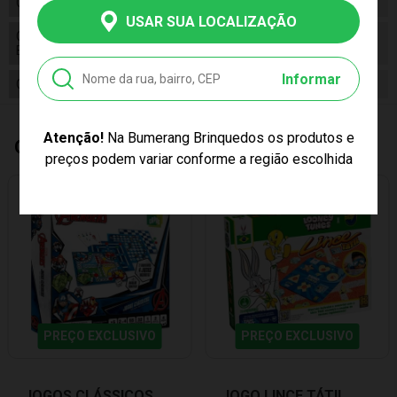
Composição
Plástico e Papel
USAR SUA LOCALIZAÇÃO
Conteúdo da
01 Jogo Tapa Certo Casa Mágica da
Embalagem
Gabby
Informar
Cor Produto
Multicor
Atenção!
Na Bumerang Brinquedos os produtos e
Quem Comprou, Também Levou
preços podem variar conforme a região escolhida
PREÇO EXCLUSIVO
PREÇO EXCLUSIVO
JOGOS CLÁSSICOS
JOGO LINCE TÁTIL