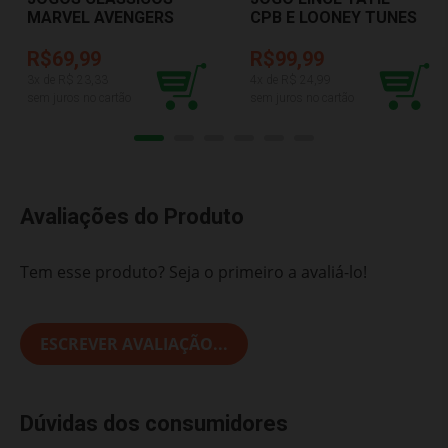
MARVEL AVENGERS
CPB E LOONEY TUNES
COPAG 32511
GROW 04687
R$69,99
R$99,99
3
x de R$
23,33
4
x de R$
24,99
sem juros no cartão
sem juros no cartão
Avaliações do Produto
Tem esse produto? Seja o primeiro a avaliá-lo!
ESCREVER AVALIAÇÃO...
Dúvidas dos consumidores