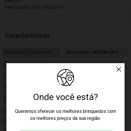
plástico.
Selo Inmetro: 009 246/2019
Características
Certificado/ Selo Inmetro
Selo Inmetro: 009 246/2019
Idade
05+
Gênero
Unissex
Personagem
Gabby's
Onde você está?
Fabricante
Estrela
Código
1001609900080
Queremos oferecer os melhores brinquedos com
os melhores preços da sua região.
Código de Barras
7896027561746