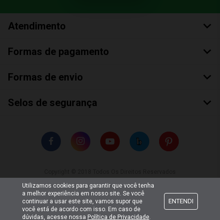
Atendimento
Formas de pagamento
Formas de envio
Selos de segurança
Copyright © 2018 Todos Os Direitos Reservados
Bumerang Brinquedos Eireli – EPP CNPJ: 28.497.265/0001-66
Utilizamos cookies para garantir que você tenha
a melhor experiência em nosso site. Se você
ENTENDI
continuar a usar este site, vamos supor que
você está de acordo com isso. Em caso de
dúvidas, acesse nossa
Política de Privacidade
.