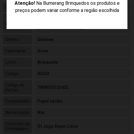
Atenção!
Na Bumerang Brinquedos os produtos e
Idade
05+
preços podem variar conforme a região escolhida
As cores podem variar entre as imagens
Aviso
mostradas acima e o produto. Imagens
meramente ilustrativas.
Gênero
Unissex
Fabricante
Grow
Linha
Brinquedo
Código
02343
Código de
7908010123432
Barras
Composição
Papel cartão
Alimentação
N/a
Conteúdo da
01 Jogo Super Lince
Embalagem