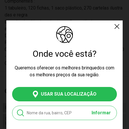
Componentes :
1 tabuleiro, 120 fichas, 1 saco plástico, 270 cartelas ilustra
das e regra.
Download grátis do aplicativo – Compatível com as princip
ais plataformas Windows Phone, Google Play e App Store
Dimensões da embalagem :25,6 x 35,2 x 4,4 cm
Participantes :2 a 6
Certificação Inmetro :CE-BRI/ICEPEX-N 01264-25 - NM300
Onde você está?
-2004 OCP 0046
Código de Barras :7908010123432
Queremos oferecer os melhores brinquedos com
os melhores preços da sua região.
Características
USAR SUA LOCALIZAÇÃO
Peso
701.00
Informar
Certificado/ Selo
CE-BRI/ICEPEX-N 01264-25
Inmetro
003737/2019