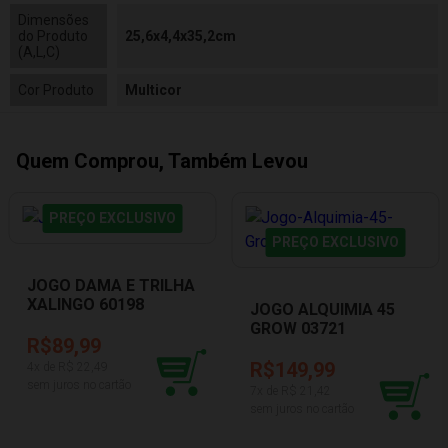
Dimensões
do Produto
25,6x4,4x35,2cm
(A,L,C)
Cor Produto
Multicor
Quem Comprou, Também Levou
PREÇO EXCLUSIVO
PREÇO EXCLUSIVO
JOGO DAMA E TRILHA
XALINGO 60198
JOGO ALQUIMIA 45
GROW 03721
R$89,99
R$149,99
4
x de R$
22,49
sem juros no cartão
7
x de R$
21,42
sem juros no cartão