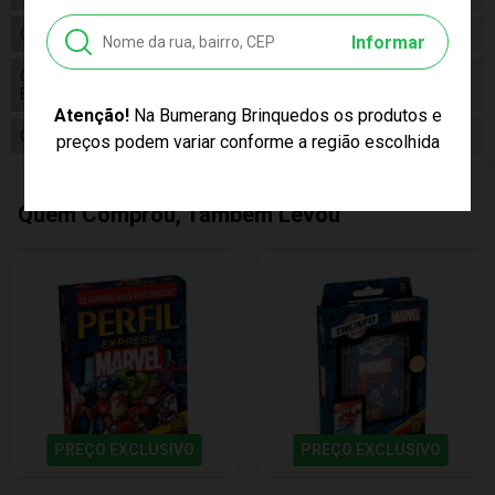
Composição
Papel, Plástico
Informar
Conteúdo da
01 Jogo Quem é Voce ? Patrulha Canina
Embalagem
Pais e Filhos 792529
Atenção!
Na Bumerang Brinquedos os produtos e
Cor Produto
Multicor
preços podem variar conforme a região escolhida
Quem Comprou, Também Levou
PREÇO EXCLUSIVO
PREÇO EXCLUSIVO