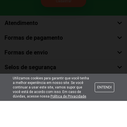
Atendimento
Formas de pagamento
Formas de envio
Selos de segurança
Utilizamos cookies para garantir que você tenha
a melhor experiência em nosso site. Se você
ENTENDI
continuar a usar este site, vamos supor que
você está de acordo com isso. Em caso de
dúvidas, acesse nossa
Política de Privacidade
.
Copyright © 2018 Todos Os Direitos Reservados
Bumerang Brinquedos Eireli – EPP CNPJ: 28.497.265/0001-66