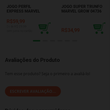
JOGO PERFIL
JOGO SUPER TRUNFO
EXPRESS MARVEL
MARVEL GROW 04736
GROW 04738
R$59,99
2
x de R$
29,99
R$34,99
sem juros no cartão
Avaliações do Produto
Tem esse produto? Seja o primeiro a avaliá-lo!
ESCREVER AVALIAÇÃO...