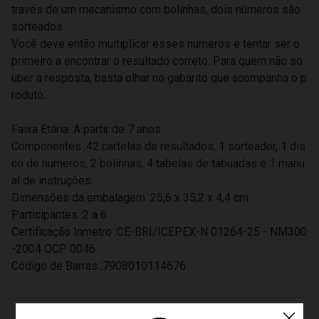
través de um mecanismo com bolinhas, dois números são
sorteados.
Você deve então multiplicar esses números e tentar ser o
primeiro a encontrar o resultado correto. Para quem não so
uber a resposta, basta olhar no gabarito que acompanha o p
roduto.
Faixa Etária :A partir de 7 anos
Componentes :42 cartelas de resultados, 1 sorteador, 1 dis
co de números, 2 bolinhas, 4 tabelas de tabuadas e 1 manu
al de instruções
Dimensões da embalagem :25,6 x 35,2 x 4,4 cm
Participantes :2 a 6
Certificação Inmetro :CE-BRI/ICEPEX-N 01264-25 - NM300
-2004 OCP 0046
Código de Barras :7908010114676