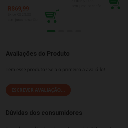
2
x de R$
24,99
sem juros no cartão
R$69,99
3
x de R$
23,33
sem juros no cartão
Avaliações do Produto
Tem esse produto? Seja o primeiro a avaliá-lo!
ESCREVER AVALIAÇÃO...
Dúvidas dos consumidores