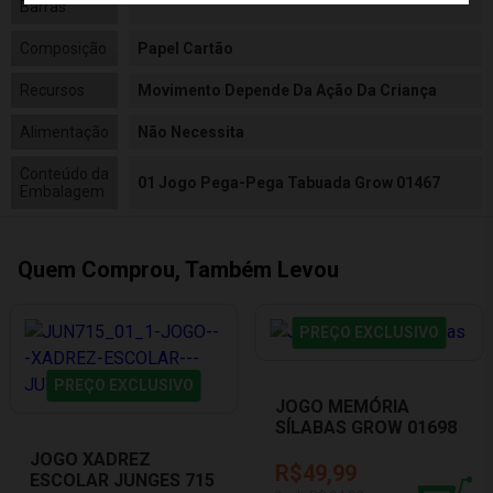
Barras
Composição
Papel Cartão
Recursos
Movimento Depende Da Ação Da Criança
Alimentação
Não Necessita
Conteúdo da
01 Jogo Pega-Pega Tabuada Grow 01467
Embalagem
Quem Comprou, Também Levou
PREÇO EXCLUSIVO
PREÇO EXCLUSIVO
JOGO MEMÓRIA
SÍLABAS GROW 01698
JOGO XADREZ
R$49,99
ESCOLAR JUNGES 715