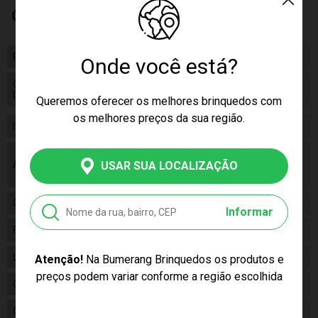
Características
Peso
802.00
Onde você está?
Certificado/ Selo
CE-BRI/ICEPEX-N 01264-25
Inmetro
003818/2019
Queremos oferecer os melhores brinquedos com
os melhores preços da sua região.
Idade
07+
As cores podem variar entre as imagens
Aviso
mostradas acima e o produto. Imagens
USAR SUA LOCALIZAÇÃO
meramente ilustrativas.
Gênero
Unissex
Informar
Fabricante
GROW
Linha
Brinquedo
Atenção!
Na Bumerang Brinquedos os produtos e
preços podem variar conforme a região escolhida
Código
01467
Código de
7908010114676