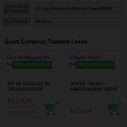
Conteúdo da
01 Jogo Mestre Da Mimica Copag 90938
Embalagem
Cor Produto
Multicor
Quem Comprou, Também Levou
PREÇO EXCLUSIVO
PREÇO EXCLUSIVO
KIT DE MÁGICAS 30
SUPER TRUNFO
TRUQUES GROW
DINOSSAUROS GROW
02525
01402
R$119,99
5
x de R$
23,99
R$24,99
sem juros no cartão