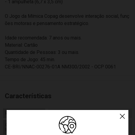
- 1 ampulheta (6,7 x 3,5 cm)
O Jogo da Mímica Copag desenvolve interação social, funç
ões motoras e pensamento estratégico.
Idade recomendada: 7 anos ou mais.
Material: Cartão
Quantidade de Pessoas: 3 ou mais.
Tempo de Jogo: 45 min.
CE-BRI/NNAC-00276-01A NM300/2002 - OCP 0061
Características
Peso
500.00
Certificado/ Selo
CE-BRI/NNAC-00276-01A NM300/2002
Inmetro
- OCP 0061