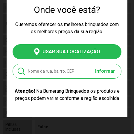
Onde você está?
Idade
07+
As cores podem variar entre as imagens
Queremos oferecer os melhores brinquedos com
Aviso
mostradas acima e o produto. Imagens
meramente ilustrativas.
os melhores preços da sua região.
Gênero
Unissex
USAR SUA LOCALIZAÇÃO
Fabricante
Copag
Linha
Brinquedo
Informar
Código
90938
Código de
7896008909376
Barras
Atenção!
Na Bumerang Brinquedos os produtos e
preços podem variar conforme a região escolhida
Composição
Papel Cartão
Alimentação
N/a
Pilhas
False
Inclusas