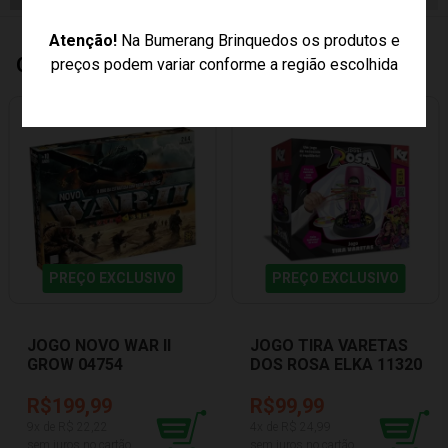
Atenção!
Na Bumerang Brinquedos os produtos e
Quem Comprou, Também Levou
preços podem variar conforme a região escolhida
PREÇO EXCLUSIVO
PREÇO EXCLUSIVO
JOGO NOVO WAR II
JOGO TIRA VARETAS
GROW 04754
DOS ROSA ELKA 11320
R$199,99
R$99,99
9
x de R$
22,22
4
x de R$
24,99
sem juros no cartão
sem juros no cartão