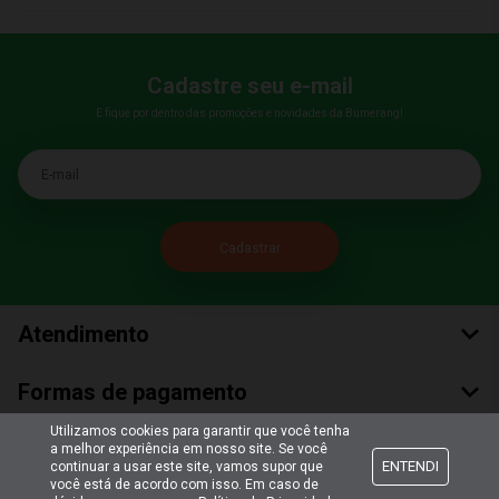
Cadastre seu e-mail
E fique por dentro das promoções e novidades da Bumerang!
E-mail
Atendimento
Formas de pagamento
Utilizamos cookies para garantir que você tenha
Formas de envio
a melhor experiência em nosso site. Se você
ENTENDI
continuar a usar este site, vamos supor que
você está de acordo com isso. Em caso de