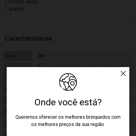
21 fichas azuis
1 quadro
Características
Idade
05+
As cores podem variar entre as imagens
Aviso
mostradas acima e o produto. Imagens
meramente ilustrativas.
Gênero
Unissex
Onde você está?
Categoria
Jogo
Fabricante
Multilaser
Queremos oferecer os melhores brinquedos com
Linha
Brinquedo
os melhores preços da sua região.
Código
BR1288