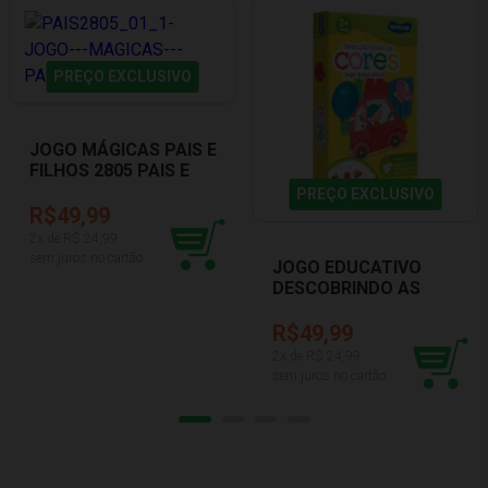
PREÇO EXCLUSIVO
JOGO MÁGICAS PAIS E
FILHOS 2805 PAIS E
FILHOS
PREÇO EXCLUSIVO
R$49,99
2
x de R$
24,99
sem juros no cartão
JOGO EDUCATIVO
DESCOBRINDO AS
CORES TOYSTER
002032
R$49,99
2
x de R$
24,99
sem juros no cartão