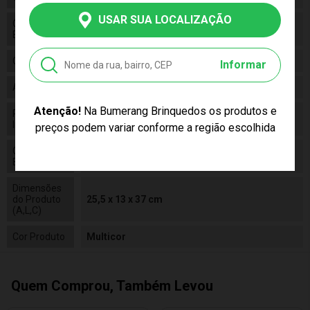
USAR SUA LOCALIZAÇÃO
Código de
7899838896519
Barras
Composição
Plástico
Informar
Alimentação
N/a
Atenção!
Na Bumerang Brinquedos os produtos e
Pilhas
False
Inclusas
preços podem variar conforme a região escolhida
Conteúdo da
01 Jogo Link 4
Embalagem
Dimensões
do Produto
25,5 x 13 x 37 cm
(A,L,C)
Cor Produto
Multicor
Quem Comprou, Também Levou