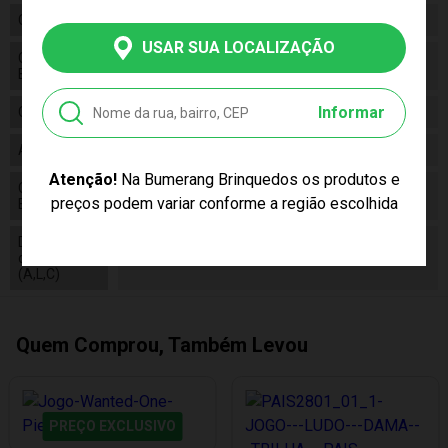
Código
1201607000013
USAR SUA LOCALIZAÇÃO
Código de
7896027530995
Barras
Informar
Composição
Plástico
Alimentação
Não Necessita
Atenção!
Na Bumerang Brinquedos os produtos e
Conteúdo da
01 Jogo Lig 4 Estrela 1201607000013
preços podem variar conforme a região escolhida
Embalagem
Dimensões
do Produto
Axlxc 27x05x32
(A,L,C)
Quem Comprou, Também Levou
PREÇO EXCLUSIVO