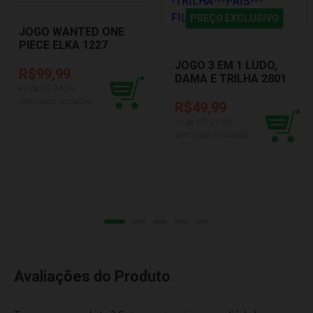
PREÇO EXCLUSIVO
JOGO WANTED ONE
PIECE ELKA 1227
JOGO 3 EM 1 LUDO,
R$99,99
DAMA E TRILHA 2801
4
x de R$
24,99
PAIS E FILHOS
sem juros no cartão
R$49,99
2
x de R$
24,99
sem juros no cartão
Avaliações do Produto