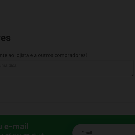
res
te ao lojista e a outros compradores!
u e-mail
E-mail
romoções e novidades da