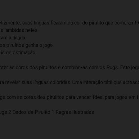
!
izmente, suas línguas ficaram da cor do pirulito que comeram! A
s lambidas neles.
am a língua.
s pirulitos ganha o jogo.
ais de estimação.
er as cores dos pirulitos e combine-as com os Pugs. Este jogo
a revelar suas línguas coloridas. Uma interação tátil que acres
gs com as cores dos pirulitos para vencer. Ideal para jogos em 
gs 2 Dados de Pirulito 1 Regras Ilustradas