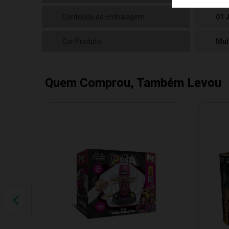
Conteúdo da Embalagem
01 
Cor Produto
Mul
Quem Comprou, Também Levou