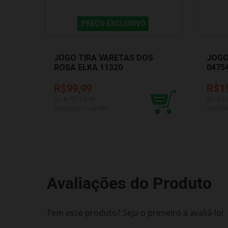
PREÇO EXCLUSIVO
JOGO TIRA VARETAS DOS
JOGO
ROSA ELKA 11320
0475
R$99,99
R$1
4
x de R$
24,99
9
x de R
sem juros no cartão
sem jur
Avaliações do Produto
Tem esse produto? Seja o primeiro a avaliá-lo!