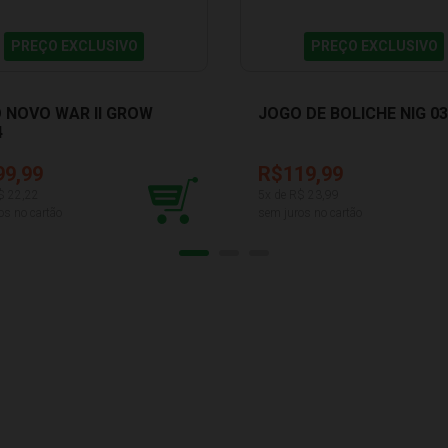
PREÇO EXCLUSIVO
PREÇO EXCLUSIVO
 NOVO WAR II GROW
JOGO DE BOLICHE NIG 0
4
99,99
R$119,99
$
22,22
5
x de R$
23,99
os no cartão
sem juros no cartão