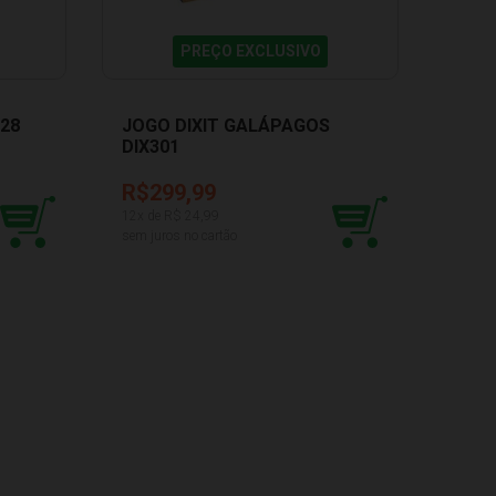
PREÇO EXCLUSIVO
328
JOGO DIXIT GALÁPAGOS
JOGO
DIX301
AZU
R$299,99
R$1
12
x de R$
24,99
8
x de 
sem juros no cartão
sem ju