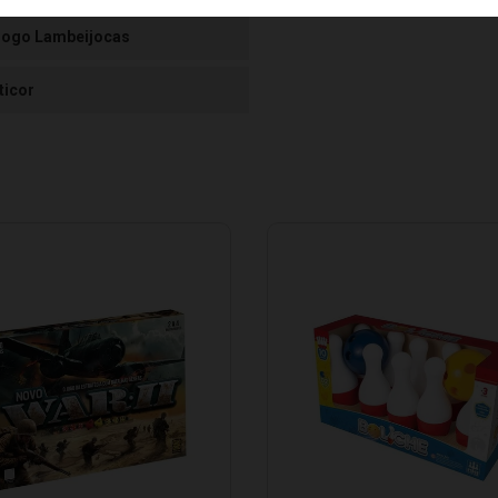
Jogo Lambeijocas
ticor