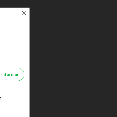
Informar
m