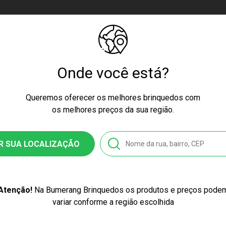
Onde você está?
igo de Homologação Anatel
tificado Inmetro: 009143/2023
Queremos oferecer os melhores brinquedos com
os melhores preços da sua região.
R SUA LOCALIZAÇÃO
ssex
ápagos
Atenção!
Na Bumerang Brinquedos os produtos e preços pode
001
variar conforme a região escolhida
stico