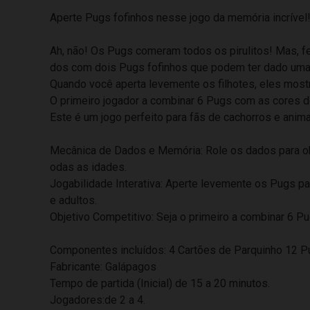
Aperte Pugs fofinhos nesse jogo da memória incrível
Ah, não! Os Pugs comeram todos os pirulitos! Mas, fel
dos com dois Pugs fofinhos que podem ter dado uma
Quando você aperta levemente os filhotes, eles mostr
O primeiro jogador a combinar 6 Pugs com as cores do
Este é um jogo perfeito para fãs de cachorros e anim
Mecânica de Dados e Memória: Role os dados para obt
odas as idades.
Jogabilidade Interativa: Aperte levemente os Pugs par
e adultos.
Objetivo Competitivo: Seja o primeiro a combinar 6 Pu
Componentes incluídos: 4 Cartões de Parquinho 12 Pu
Fabricante: Galápagos
Tempo de partida (Inicial) de 15 a 20 minutos.
Jogadores:de 2 a 4.