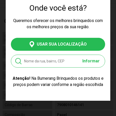
Onde você está?
Características
Queremos oferecer os melhores brinquedos com
os melhores preços da sua região.
Código de
Código de Homologação Anatel
Homologação Anatel
USAR SUA LOCALIZAÇÃO
Certificado/ Selo
Certificado/ Selo Inmetro CE-
Inmetro
BRI/ICEPEX-N 01264-25
Informar
Idade
07+
Gênero
Unissex
Atenção!
Na Bumerang Brinquedos os produtos e
preços podem variar conforme a região escolhida
Fabricante
Grow
Código
04614
Código de Barras
7908010146141
Composição
Papel