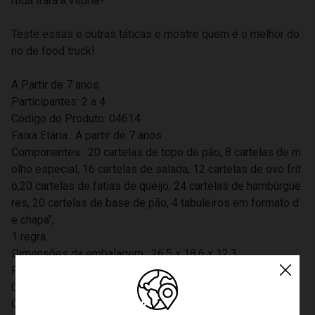
rtida trará a vitória?
Teste essas e outras táticas e mostre quem é o melhor do
no de food truck!
A Partir de 7 anos
Participantes: 2 a 4
Código do Produto: 04614
Faixa Etária : A partir de 7 anos
Componentes : 20 cartelas de topo de pão, 8 cartelas de m
olho especial, 16 cartelas de salada, 12 cartelas de ovo frit
o,20 cartelas de fatias de queijo, 24 cartelas de hambúrgue
res, 20 cartelas de base de pão, 4 tabuleiros em formato d
e chapa",
1 regra
Dimensões da embalagem : 26,5 x 18,6 x 12,3
Participantes : 2 a 4
Certificação Inmetro : CE-BRI/ICEPEX-N 01264-25
Código de Barras : 7908010146141