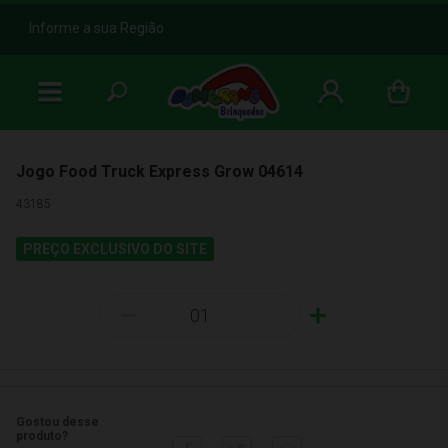
b
Informe a sua Região
Jogo Food Truck Express Grow 04614
43185
PREÇO EXCLUSIVO DO SITE
-
+
Gostou desse
produto?