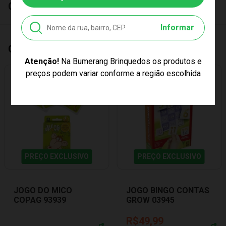
Características
Informar
Quem Comprou, Também Levou
Atenção!
Na Bumerang Brinquedos os produtos e
preços podem variar conforme a região escolhida
PREÇO EXCLUSIVO
PREÇO EXCLUSIVO
JOGO DO MICO
JOGO BINGO CONTAS
COPAG 93939
GROW 03945
R$49,99