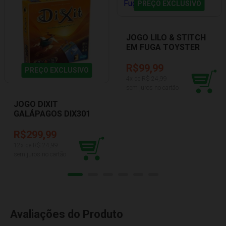
PREÇO EXCLUSIVO
JOGO LILO & STITCH
EM FUGA TOYSTER
3318
R$99,99
PREÇO EXCLUSIVO
4
x de R$
24,99
sem juros no cartão
JOGO DIXIT
GALÁPAGOS DIX301
R$299,99
12
x de R$
24,99
sem juros no cartão
Avaliações do Produto