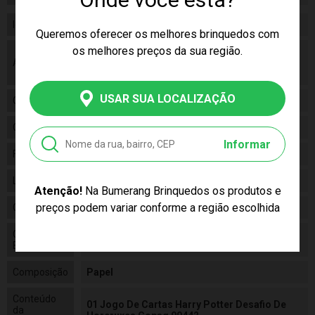
Idade
07+
Queremos oferecer os melhores brinquedos com
os melhores preços da sua região.
As cores podem variar entre as imagens
Aviso
mostradas acima e o produto. Imagens
meramente ilustrativas.
USAR SUA LOCALIZAÇÃO
Gênero
Unissex
Categoria
Harry Potter
Informar
Fabricante
Copag
Linha
Brinquedo
Atenção!
Na Bumerang Brinquedos os produtos e
preços podem variar conforme a região escolhida
Código
99442
Código de
7896008994419
Barras
Composição
Papel
Conteúdo
01 Jogo De Cartas Harry Potter Desafio De
da