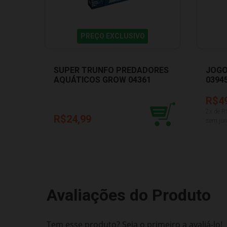
PREÇO EXCLUSIVO
SUPER TRUNFO PREDADORES
JOGO
AQUÁTICOS GROW 04361
0394
R$4
2
x de R
R$24,99
sem jur
Avaliações do Produto
Tem esse produto? Seja o primeiro a avaliá-lo!