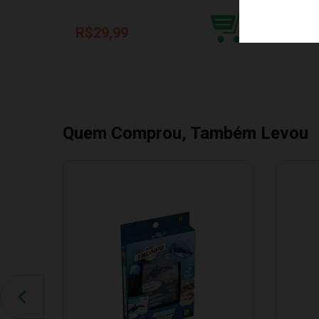
R$29,99
Quem Comprou, Também Levou