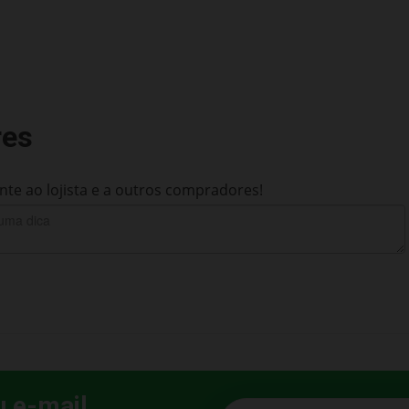
res
te ao lojista e a outros compradores!
u e-mail
E-mail