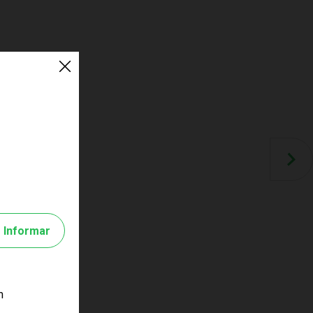
Informar
m