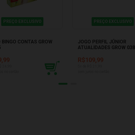
PREÇO EXCLUSIVO
PREÇO EXCLUSIVO
 BINGO CONTAS GROW
JOGO PERFIL JÚNIOR
5
ATUALIDADES GROW 038
9,99
R$109,99
$
24,99
5
x de R$
21,99
os no cartão
sem juros no cartão