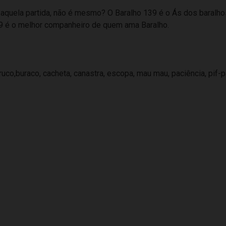
aquela partida, não é mesmo? O Baralho 139 é o Ás dos baralhos,
 139 é o melhor companheiro de quem ama Baralho.
uco,buraco, cacheta, canastra, escopa, mau mau, paciência, pif-pa