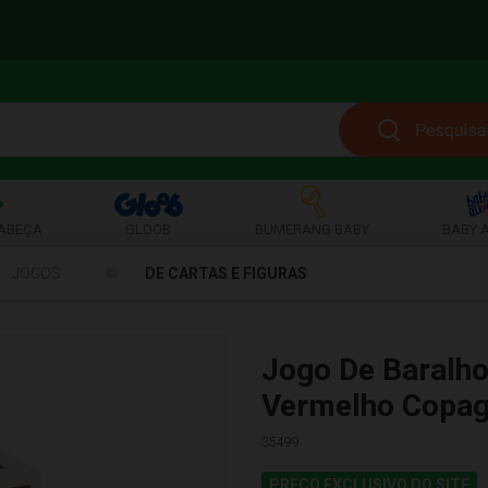
ABEÇA
GLOOB
BUMERANG BABY
BABY A
JOGOS
DE CARTAS E FIGURAS
Jogo De Baralho
Vermelho Copag
35499
PREÇO EXCLUSIVO DO SITE