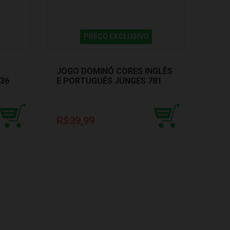
PREÇO EXCLUSIVO
JOGO DOMINÓ CORES INGLÊS
SUPE
36
E PORTUGUÊS JUNGES 781
R$1
6
x de 
R$39,99
sem ju