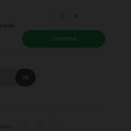
-
+
 cartão
COMPRAR
ociais