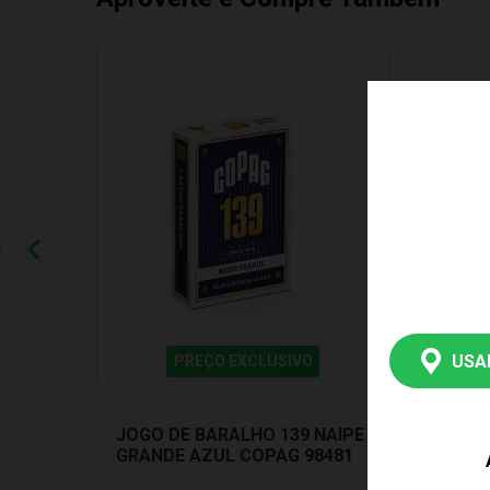
USA
PREÇO EXCLUSIVO
JOGO DE BARALHO 139 NAIPE
GRANDE AZUL COPAG 98481