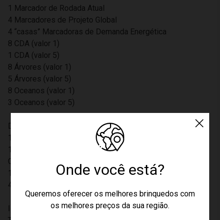
1 Marcador de Rodada Atual
4 Marcadores de Projeto Global
4 “casas” Marcadoras de Demanda Energética
8 CDA (valor 1)
1 CDA (valor 5)
8 Árvores (valor 1)
5 Árvores (valor 5)
8 Oceanos (valor 1)
3 Oceanos (valor 5)
Dados
1 de Efeitos Planetários
1 de Geoengenharia
Outros
Onde você está?
1 Livro de Regras
4 Bandejas de Armazenamento
Queremos oferecer os melhores brinquedos com
os melhores preços da sua região.
Idade acima de 14 anos