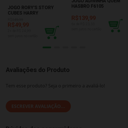
JOGO ADIVINHA QUEM
HASBRO F6105
JOGO RORY'S STORY
CUBES HARRY
R$139,99
POTTER GALÁPAGOS
R$
149,99
RSC010
R$49,99
6
x de R$
23,33
sem juros no cartão
2
x de R$
24,99
sem juros no cartão
Avaliações do Produto
Tem esse produto? Seja o primeiro a avaliá-lo!
ESCREVER AVALIAÇÃO...