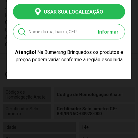
Tempo: 60-90 min
Jogadores: 1 a 4 jogadores
USAR SUA LOCALIZAÇÃO
Idioma: Português
Condição: Novo
Designer: Matt Leacock / Matteo Menapace
Informar
Artista: Mads Berg
Certificação: CE-BRI/INNAC-00928-000
Atenção!
Na Bumerang Brinquedos os produtos e
preços podem variar conforme a região escolhida
Características
Código de
Código de Homologação Anatel
Homologação Anatel
Certificado/ Selo
Certificado/ Selo Inmetro CE-
Inmetro
BRI/INNAC-00928-000
Idade
14+