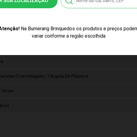
R SUA LOCALIZAÇÃO
3
8010139532
Atenção!
Na Bumerang Brinquedos os produtos e preços pode
el e Plástico
variar conforme a região escolhida
se
Cartelas Com Imagens; 1 Argola De Plástico
x 10 cm
ticor