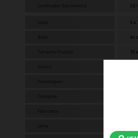
Certificado/ Selo Inmetro
CE-
Idade
5 a
Aviso
As 
Tamanho Produto
15 
Gênero
Uni
Personagem
N/a
Categoria
N/a
Fabricante
Gr
Linha
Bri