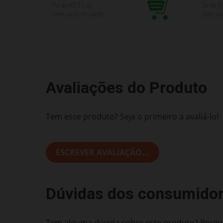
7
x de R$
21,42
3
x de R
sem juros no cartão
sem jur
Avaliações do Produto
Tem esse produto? Seja o primeiro a avaliá-lo!
ESCREVER AVALIAÇÃO...
Dúvidas dos consumido
Tem alguma dúvida sobre este produto? Pergun