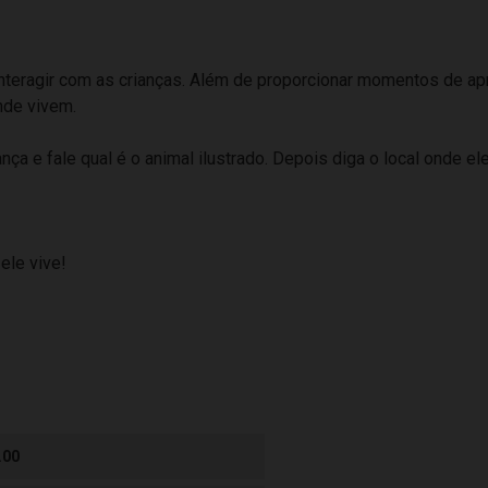
nteragir com as crianças. Além de proporcionar momentos de a
nde vivem.
ça e fale qual é o animal ilustrado. Depois diga o local onde el
 ele vive!
.00