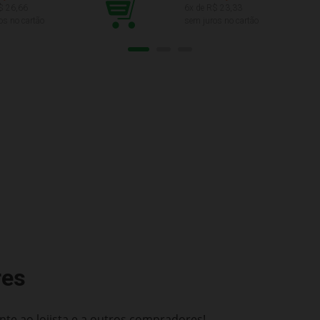
$
26,66
6
x de R$
23,33
os no cartão
sem juros no cartão
res
te ao lojista e a outros compradores!