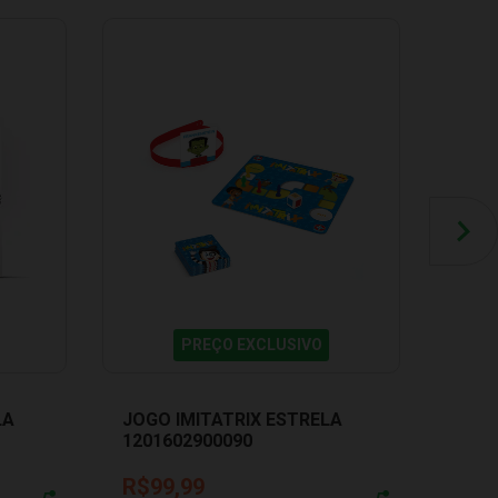
PREÇO EXCLUSIVO
LA
JOGO IMITATRIX ESTRELA
JOGO
1201602900090
NIG
R$99,99