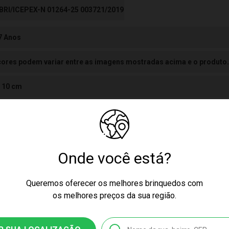
BRI/ICEPEX-N 01264-25 003721/2019
 7 Anos
cores podem variar entre as imagens mostradas acima e o produto.
x 10 cm
ssex
Onde você está?
Queremos oferecer os melhores brinquedos com
ow
os melhores preços da sua região.
nquedo