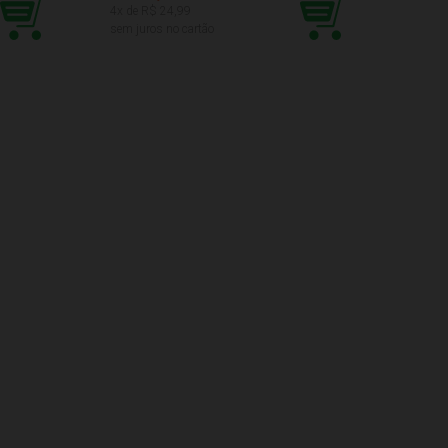
4
x de R$
24,99
R$3
sem juros no cartão