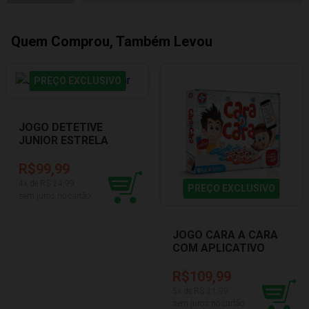
Quem Comprou, Também Levou
PREÇO EXCLUSIVO
JOGO DETETIVE
JUNIOR ESTRELA
1201602900135
R$99,99
4
x de R$
24,99
PREÇO EXCLUSIVO
sem juros no cartão
JOGO CARA A CARA
COM APLICATIVO
ESTRELA
1201602900022
R$109,99
5
x de R$
21,99
sem juros no cartão