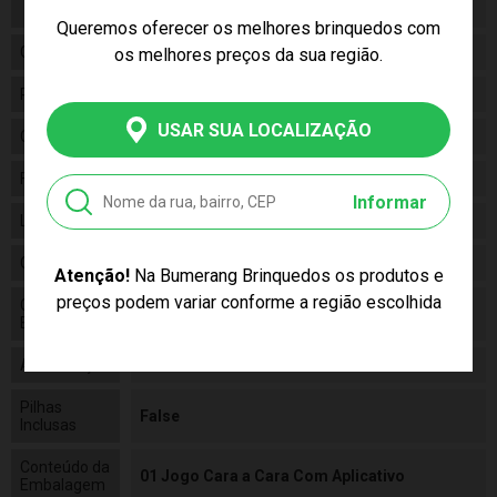
meramente ilustrativas.
Queremos oferecer os melhores brinquedos com
Gênero
Unissex
os melhores preços da sua região.
Personagem
N/A
USAR SUA LOCALIZAÇÃO
Categoria
N/a
Fabricante
ESTRELA
Informar
Linha
Brinquedo
Código
1201602900022
Atenção!
Na Bumerang Brinquedos os produtos e
preços podem variar conforme a região escolhida
Código de
7896027524031
Barras
Alimentação
N/a
Pilhas
False
Inclusas
Conteúdo da
01 Jogo Cara a Cara Com Aplicativo
Embalagem