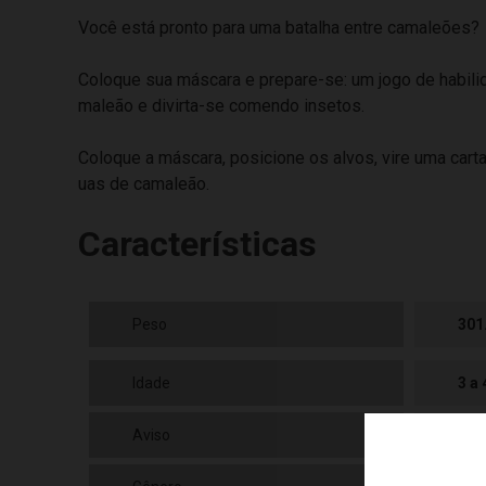
Você está pronto para uma batalha entre camaleões?
Coloque sua máscara e prepare-se: um jogo de habilid
maleão e divirta-se comendo insetos.
Coloque a máscara, posicione os alvos, vire uma cart
uas de camaleão.
Características
Peso
301
Idade
3 a
Aviso
As 