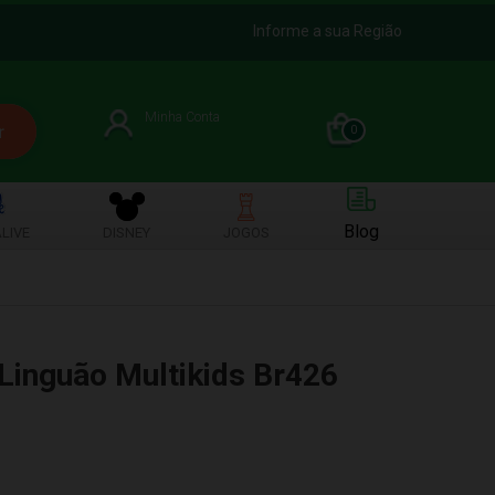
Informe a sua Região
Minha Conta
0
Blog
LIVE
DISNEY
JOGOS
Linguão Multikids Br426