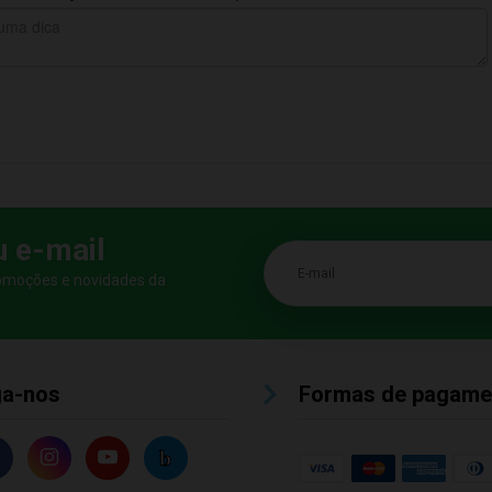
u e-mail
E-mail
romoções e novidades da
ga-nos
Formas de pagame