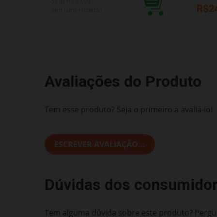
5
x de R$
23,99
R$2
sem juros no cartão
Avaliações do Produto
Tem esse produto? Seja o primeiro a avaliá-lo!
ESCREVER AVALIAÇÃO...
Dúvidas dos consumido
Tem alguma dúvida sobre este produto? Pergun