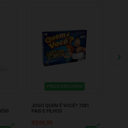
PREÇO EXCLUSIVO
JOGO QUEM É VOCÊ? 7281
JOGO
RÓIS
PAIS E FILHOS
2805
R$99,99
R$4