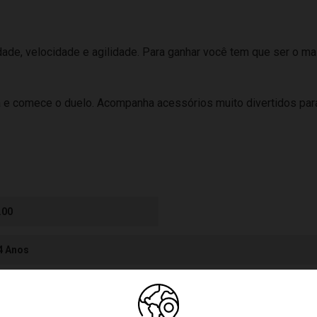
ade, velocidade e agilidade. Para ganhar você tem que ser o ma
a e comece o duelo. Acompanha acessórios muito divertidos para
.00
 4 Anos
cores podem variar entre as imagens mostradas acima e o produto.