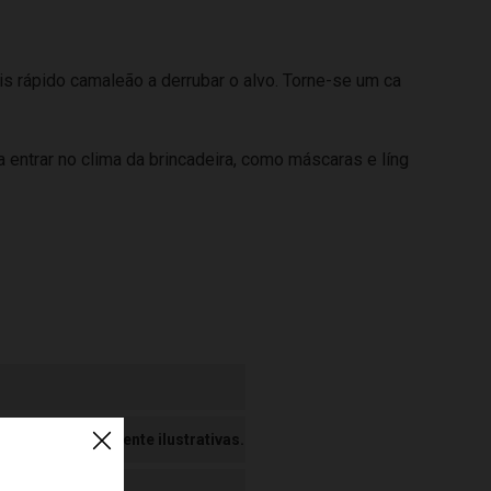
is rápido camaleão a derrubar o alvo. Torne-se um ca
 entrar no clima da brincadeira, como máscaras e líng
 Imagens meramente ilustrativas.