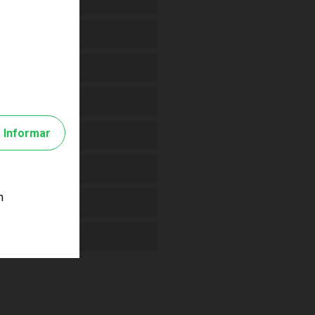
Informar
m