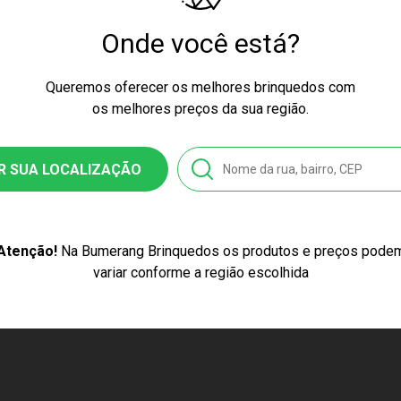
ssex
Onde você está?
Queremos oferecer os melhores brinquedos com
nquedo
os melhores preços da sua região.
26
R SUA LOCALIZAÇÃO
9838804415
Atenção!
Na Bumerang Brinquedos os produtos e preços pode
se
variar conforme a região escolhida
Jogo Camaleão Lingão