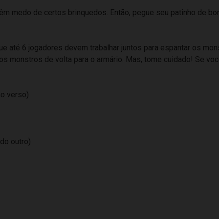
 medo de certos brinquedos. Então, pegue seu patinho de borr
e até 6 jogadores devem trabalhar juntos para espantar os monst
os monstros de volta para o armário. Mas, tome cuidado! Se vo
no verso)
do outro)