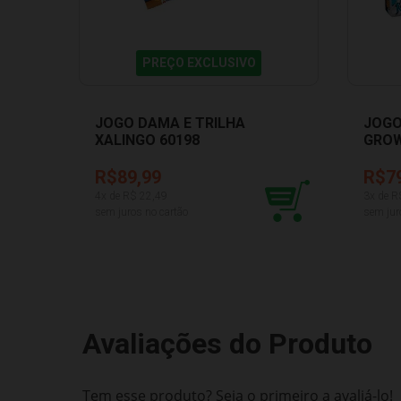
PREÇO EXCLUSIVO
JOGO DAMA E TRILHA
JOGO
XALINGO 60198
GROW
R$89,99
R$7
4
x de R$
22,49
3
x de R
sem juros no cartão
sem jur
Avaliações do Produto
Tem esse produto? Seja o primeiro a avaliá-lo!