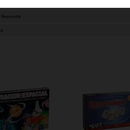
8572674735
 Necessita
se