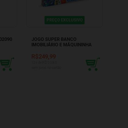
PREÇO EXCLUSIVO
02090
JOGO SUPER BANCO
JOGO
IMOBILIÁRIO E MÁQUININHA
GRO
ESTRELA 1201602800034
R$249,99
R$6
12
x de R$
20,83
3
x de 
sem juros no cartão
sem ju