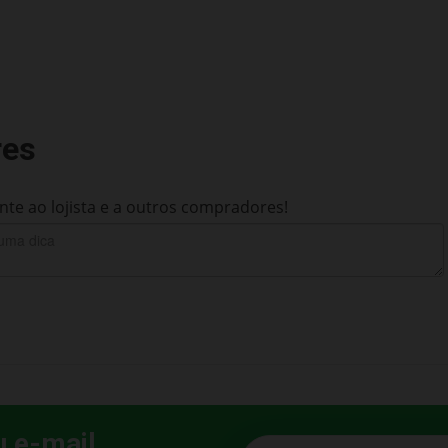
res
te ao lojista e a outros compradores!
u e-mail
E-mail