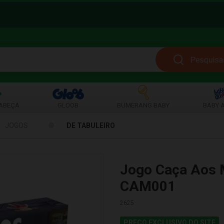
ABEÇA
GLOOB
BUMERANG BABY
BABY A
JOGOS
DE TABULEIRO
Jogo Caça Aos 
CAM001
2625
PREÇO EXCLUSIVO DO SITE