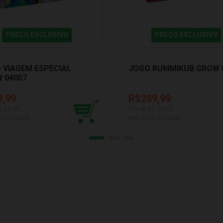
PREÇO EXCLUSIVO
PREÇO EXCLUSIVO
 VIAGEM ESPECIAL
JOGO RUMMIKUB GROW 
 04057
9,99
R$289,99
$
26,66
12
x de R$
24,16
os no cartão
sem juros no cartão