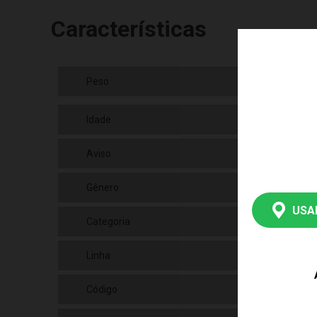
Características
Peso
150
Idade
5 a
Aviso
As 
Gênero
Uni
USA
Categoria
N/a
Linha
Bri
Código
CA