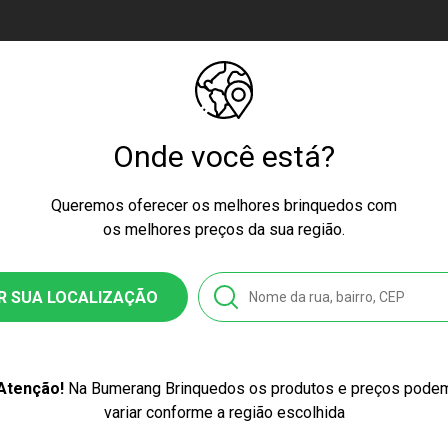
0.00
Onde você está?
 7 Anos
Queremos oferecer os melhores brinquedos com
cores podem variar entre as imagens mostradas acima e o produto.
os melhores preços da sua região.
ssex
R SUA LOCALIZAÇÃO
nquedo
Atenção!
Na Bumerang Brinquedos os produtos e preços pode
M001
variar conforme a região escolhida