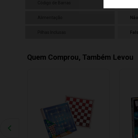
Código de Barras
789
Alimentação
Não
Pilhas Inclusas
Fal
Quem Comprou, Também Levou