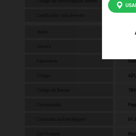
Código de Homologação Anatel
Cód
USA
Certificado/ Selo Inmetro
Cer
Idade
08+
Gênero
Uni
Fabricante
Gal
Código
AZ
Código de Barras
789
Composição
Pap
Conteúdo da Embalagem
01 
Cor Produto
Mul