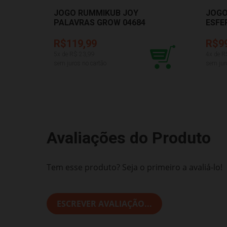
JOGO RUMMIKUB JOY
JOGO
PALAVRAS GROW 04684
ESFE
ELKA
R$119,99
R$9
5
x de R$
23,99
4
x de R
sem juros no cartão
sem jur
Avaliações do Produto
Tem esse produto? Seja o primeiro a avaliá-lo!
ESCREVER AVALIAÇÃO...