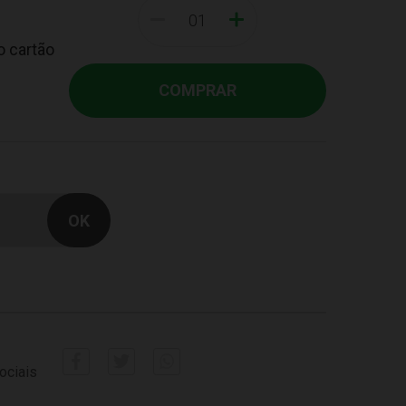
-
+
o cartão
COMPRAR
ociais