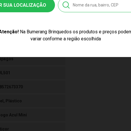
igo de Homologação Anatel
R SUA LOCALIZAÇÃO
tificado/ Selo Inmetro CE-BRI/INNAC-00928-000
Atenção!
Na Bumerang Brinquedos os produtos e preços pode
variar conforme a região escolhida
ssex
ápagos
UL501
8572673370
el, Plástico
Jogo Azul Mini
ticor