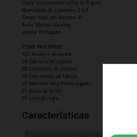
Idade recomendada acima de 8 anos
Quantidade de jogadores: 2 a 4
Tempo MAX. em Minutos: 40
Autor: Michael Kiesling
Idioma: Portugues
ITENS INCLUSOS
100 Azulejos de resina
04 Tabuleiro de jogador
05 Coberturas de plástico
09 Expositores de fábrica
01 Marcador de primeiro jogador
01 Bolsa de tecido
01 Livro de regra
Características