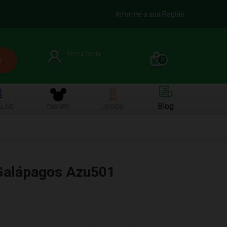
Informe a sua Região
Minha Conta
0
Blog
LIVE
DISNEY
JOGOS
 Galápagos Azu501