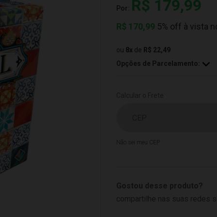
R$ 179,99
Por:
R$
170,99
5% off à vista n
ou
8
x
de
R$ 22,49
Opções de Parcelamento:
Calcular o Frete
Não sei meu CEP
Gostou desse produto?
compartilhe nas suas redes s