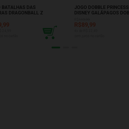
 BATALHAS DAS
JOGO DOBBLE PRINCESS
RAS DRAGONBALL Z
DISNEY GALÁPAGOS DO
 1265
R$
119,99
9,99
R$89,99
$
24,99
4
x de R$
22,49
os no cartão
sem juros no cartão