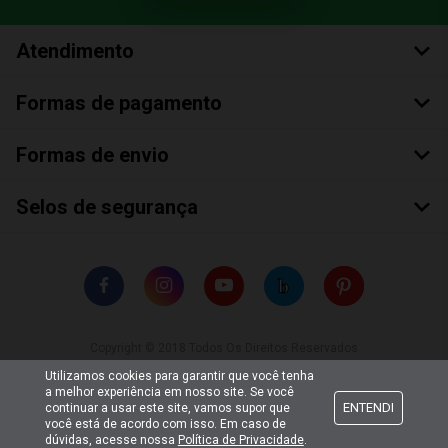
Atendimento
Formas de pagamento
Formas de envio
Selos de segurança
Copyright © 2018 Todos Os Direitos Reservados
Bumerang Brinquedos Eireli – EPP CNPJ: 28.497.265/0001-66
Utilizamos cookies para garantir que você tenha
a melhor experiência em nosso site. Se você
ENTENDI
continuar a usar este site, vamos supor que
você está de acordo com isso. Em caso de
dúvidas, acesse nossa
Política de Privacidade
.