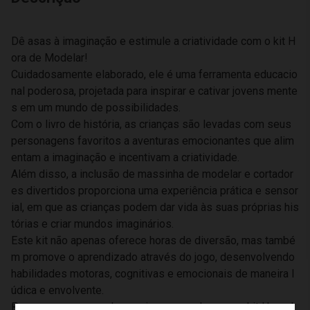
Dê asas à imaginação e estimule a criatividade com o kit H
ora de Modelar!
Cuidadosamente elaborado, ele é uma ferramenta educacio
nal poderosa, projetada para inspirar e cativar jovens mente
s em um mundo de possibilidades.
Com o livro de história, as crianças são levadas com seus
personagens favoritos a aventuras emocionantes que alim
entam a imaginação e incentivam a criatividade.
Além disso, a inclusão de massinha de modelar e cortador
es divertidos proporciona uma experiência prática e sensor
ial, em que as crianças podem dar vida às suas próprias his
tórias e criar mundos imaginários.
Este kit não apenas oferece horas de diversão, mas també
m promove o aprendizado através do jogo, desenvolvendo
habilidades motoras, cognitivas e emocionais de maneira l
údica e envolvente.
Prepare-se para explorar, criar e aprender com o kit Hora d