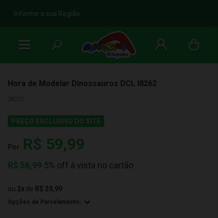
b
Informe a sua Região
Hora de Modelar Dinossauros DCL I8262
38222
PREÇO EXCLUSIVO DO SITE
R$ 59,99
Por:
R$
56,99
5% off à vista no cartão
ou
2
x
de
R$ 29,99
Opções de Parcelamento: