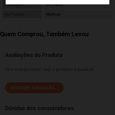
Conteúdo da
01 Hora de Modelar Dinossauros
Embalagem
DCL I8262
Cor Produto
Multicor
Quem Comprou, Também Levou
Avaliações do Produto
Tem esse produto? Seja o primeiro a avaliá-lo!
ESCREVER AVALIAÇÃO...
Dúvidas dos consumidores