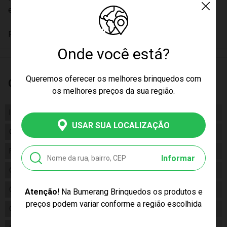
e Modelar.
Recomendado a partir de 03 anos
Onde você está?
Queremos oferecer os melhores brinquedos com
Características
os melhores preços da sua região.
Idade
03+
USAR SUA LOCALIZAÇÃO
Gênero
Unissex
Fabricante
DCL Livros
Informar
Código
I8262
Código de Barras
9786556582627
Atenção!
Na Bumerang Brinquedos os produtos e
preços podem variar conforme a região escolhida
Composição
Plástico, Papel