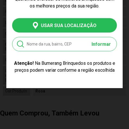
Categoria
N/a
os melhores preços da sua região.
Fabricante
Cardoso
Linha
Brinquedo
USAR SUA LOCALIZAÇÃO
Código
2012
Informar
Código de
7896484120128
Barras
Composição
Plástico
Atenção!
Na Bumerang Brinquedos os produtos e
preços podem variar conforme a região escolhida
Conteúdo
01 Geladeira Infantil Sonho De Menina Sweet
da
Fantasy Cardoso 2012
Embalagem
Cor Produto
Rosa
Quem Comprou, Também Levou