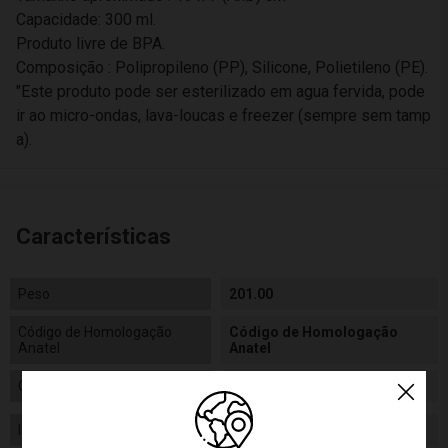
Capacidade: 300 ml.
Produto livre de BPA.
Composição : Polipropileno (PP), Silicone, Polietileno (PE).
"Este produto pode ser esterilizado em agua fervida, pode
ir ao micro-ondas, lava-loucas e freezer (sempre sem tamp
a).
Características
Peso
201.00
Código de Homologação
Código de Homologação
Anatel
Anatel
Certificado/ Selo Inmetro
Certificado/ Selo Inmetro
Idade
12m+