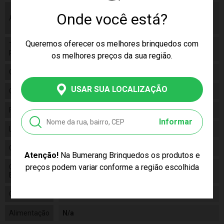
As cores podem variar entre as imagens
Onde você está?
Aviso
mostradas acima e o produto. Imagens
meramente ilustrativas.
Queremos oferecer os melhores brinquedos com
Tamanho
19 x 7 cm
Produto
os melhores preços da sua região.
Gênero
Unissex
USAR SUA LOCALIZAÇÃO
Categoria
N/a
Fabricante
Buba
Informar
Linha
Baby
Código
5819
Atenção!
Na Bumerang Brinquedos os produtos e
preços podem variar conforme a região escolhida
Código de
7899525658192
Barras
Composição
Polipropileno e Silicone
Alimentação
N/a