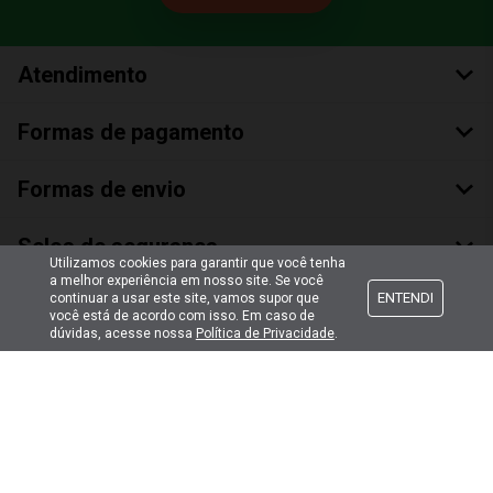
Atendimento
Formas de pagamento
Formas de envio
Selos de segurança
Utilizamos cookies para garantir que você tenha
a melhor experiência em nosso site. Se você
ENTENDI
continuar a usar este site, vamos supor que
você está de acordo com isso. Em caso de
dúvidas, acesse nossa
Política de Privacidade
.
Copyright © 2018 Todos Os Direitos Reservados
Bumerang Brinquedos Eireli – EPP CNPJ: 28.497.265/0001-66