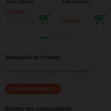
COM CANUDO
COM TAMPA E
UNICÓRNIO 320ML
COLHER AZUL BUBA
BUBA 12088
5230
R$59,99
2
x de R$
29,99
R$29,99
sem juros no cartão
Avaliações do Produto
Tem esse produto? Seja o primeiro a avaliá-lo!
ESCREVER AVALIAÇÃO...
Dúvidas dos consumidores