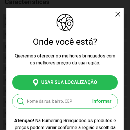
Características
Código de Homologação
Código de Homologação
Anatel
Anatel
Certificado/ Selo Inmetro
Certificado/ Selo Inmetro
Onde você está?
Idade
18m+
Queremos oferecer os melhores brinquedos com
Gênero
Unissex
os melhores preços da sua região.
Fabricante
Buba
Código
18833
USAR SUA LOCALIZAÇÃO
Código de Barras
7908103788333
Informar
Composição
PP, SILICONE
Conteúdo da Embalagem
01 Garrafa Tritan Bubazoo Dino
Atenção!
Na Bumerang Brinquedos os produtos e
Cor Produto
Multicor
preços podem variar conforme a região escolhida