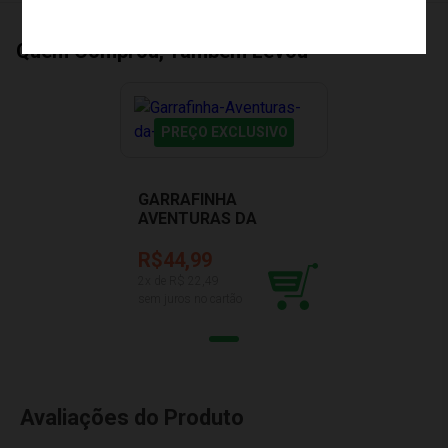
Quem Comprou, Também Levou
PREÇO EXCLUSIVO
GARRAFINHA
AVENTURAS DA
PRINCESA BUBA 15328
R$44,99
2
x de R$
22,49
sem juros no cartão
Avaliações do Produto