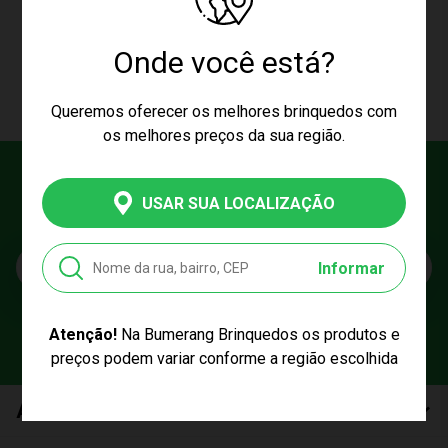
CARREGAR MAIS PRODUTOS
Onde você está?
Queremos oferecer os melhores brinquedos com
os melhores preços da sua região.
Cadastre seu e-mail
USAR SUA LOCALIZAÇÃO
E fique por dentro das promoções e novidades da Bumerang!
E-mail
Informar
Atenção!
Na Bumerang Brinquedos os produtos e
preços podem variar conforme a região escolhida
Atendimento