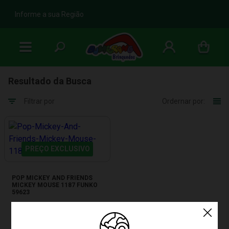
b
Informe a sua Região
Resultado da Busca
Filtrar por
Ordernar por:
PREÇO EXCLUSIVO
POP MICKEY AND FRIENDS
MICKEY MOUSE 1187 FUNKO
59623
Produto Esgotado