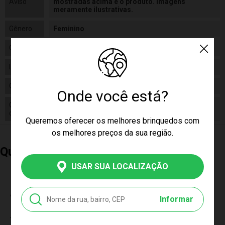
Aviso
mostradas acima e o produto. Imagens
meramente ilustrativas.
Gênero
Feminino
Categoria
N/a
Linha
Brinquedo
Código
F0019-1
Onde você está?
Código
7898039605036
de Barras
Queremos oferecer os melhores brinquedos com
os melhores preços da sua região.
Quem Comprou, Também Levou
USAR SUA LOCALIZAÇÃO
Avaliações do Produto
Informar
Tem esse produto? Seja o primeiro a avaliá-lo!