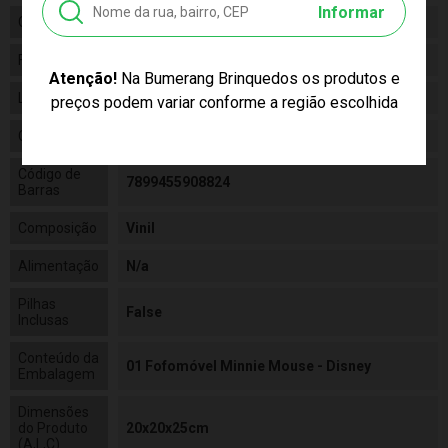
Informar
Categoria
Disney
Fabricante
Lider
Atenção!
Na Bumerang Brinquedos os produtos e
Linha
Brinquedo
preços podem variar conforme a região escolhida
Código
2882
Código de
7899455908824
Barras
Composição
Vinil
Alimentação
N/a
Pilhas
False
Inclusas
Conteúdo da
01 Fofomóvel Minnie Mouse - Disney
Embalagem
Dimensões
do Produto
20x20x25cm
(A,L,C)