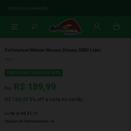
b
Informe a sua Região
Fofomóvel Minnie Mouse Disney 2882 Lider
7642
PREÇO EXCLUSIVO DO SITE
R$ 189,99
Por:
R$
180,49
5% off à vista no cartão
ou
9
x
de
R$ 21,11
Opções de Parcelamento: