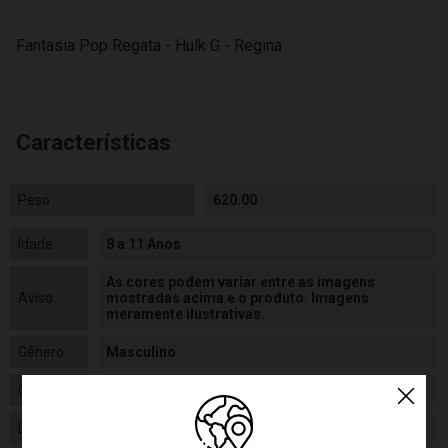
Fantasia Pop Regata - Hulk G - Regina
Características
Peso
620.00
Idade
8 a 11 Anos
As cores podem variar entre as imagens
Aviso
mostradas acima e o produto. Imagens
meramente ilustrativas.
Gênero
Masculino
Categoria
Disney
Linha
Brinquedo