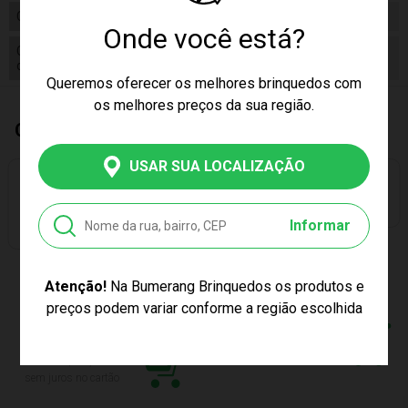
Código
107998.0
Onde você está?
Código
7899195241274
de Barras
Queremos oferecer os melhores brinquedos com
os melhores preços da sua região.
Quem Comprou, Também Levou
USAR SUA LOCALIZAÇÃO
PREÇO EXCLUSIVO
Informar
PREÇO EXCLUSIVO
FANTASIA SUPER MAN
M NOVABRINK BBRA
Atenção!
Na Bumerang Brinquedos os produtos e
MÁSCARA
6592
ELETRÔNICA GROOT
preços podem variar conforme a região escolhida
R$129,99
GUARDIÕES DA
GALAXIA SPIDER MAN
R$399,99
6
x de R$
21,66
F6590
sem juros no cartão
12
x de R$
33,33
sem juros no cartão