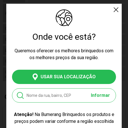
As cores podem variar entre as imagens
Aviso
mostradas acima e o produto. Imagens
meramente ilustrativas.
Gênero
Feminino
Onde você está?
Categoria
N/a
Queremos oferecer os melhores brinquedos com
Linha
Brinquedo
os melhores preços da sua região.
Código
5455
Código
5054131054550
USAR SUA LOCALIZAÇÃO
de Barras
Informar
Quem Comprou, Também Levou
Atenção!
Na Bumerang Brinquedos os produtos e
PREÇO EXCLUSIVO
preços podem variar conforme a região escolhida
PREÇO EXCLUSIVO