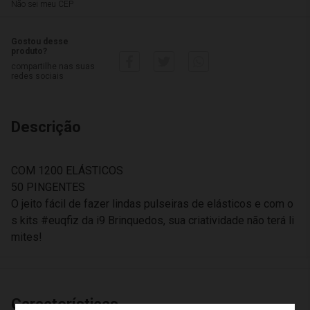
Não sei meu CEP
Gostou desse
produto?
compartilhe nas suas
redes sociais
Descrição
COM 1200 ELÁSTICOS
50 PINGENTES
O jeito fácil de fazer lindas pulseiras de elásticos e com o
s kits #euqfiz da i9 Brinquedos, sua criatividade não terá li
mites!
Características