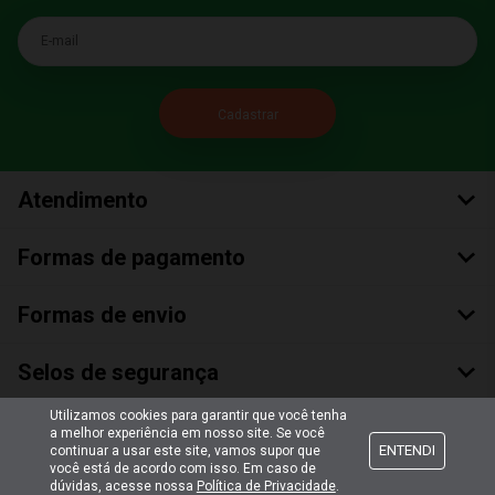
E-mail
Atendimento
Formas de pagamento
Formas de envio
Selos de segurança
Utilizamos cookies para garantir que você tenha
a melhor experiência em nosso site. Se você
ENTENDI
continuar a usar este site, vamos supor que
você está de acordo com isso. Em caso de
dúvidas, acesse nossa
Política de Privacidade
.