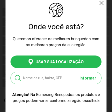
Idade
06+
Gênero
Feminino
Onde você está?
Fabricante
i9
Queremos oferecer os melhores brinquedos com
Código
BRI0018
os melhores preços da sua região.
Código de Barras
7898954930053
Composição
Plástico
USAR SUA LOCALIZAÇÃO
Conteúdo da
01 EZBandz Kit Faz Pulseiras Caixa com
Embalagem
1200 Elásticos
Informar
Cor Produto
Multicor
Atenção!
Na Bumerang Brinquedos os produtos e
Quem Comprou, Também Levou
preços podem variar conforme a região escolhida