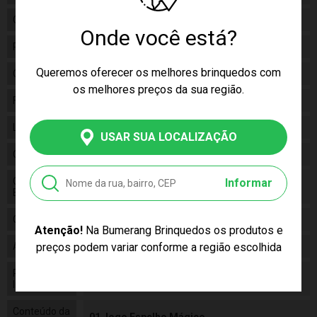
Gênero
Feminino
Onde você está?
Personagem
PRINCESAS
Queremos oferecer os melhores brinquedos com
Categoria
Disney
os melhores preços da sua região.
Fabricante
GROW
Linha
Brinquedo
USAR SUA LOCALIZAÇÃO
Código
01304
Código de
Informar
7908010113044
Barras
Composição
Papel , Plástico
Atenção!
Na Bumerang Brinquedos os produtos e
preços podem variar conforme a região escolhida
Alimentação
N/a
Pilhas
False
Inclusas
Conteúdo da