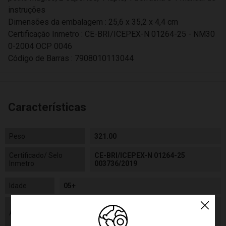
instruções
Dimensões da embalagem : 25,6 x 35,2 x 4,4 cm
Certificação Inmetro : CE-BRI/ICEPEX-N 01264-25 - NM30
0-2004 OCP 0046
Código de Barras : 7908010113044
Características
Peso
321.00
Certificado/ Selo
CE-BRI/ICEPEX-N 01264-25
Inmetro
003736/2019
Idade
05+
As cores podem variar entre as imagens
Aviso
mostradas acima e o produto. Imagens
meramente ilustrativas.