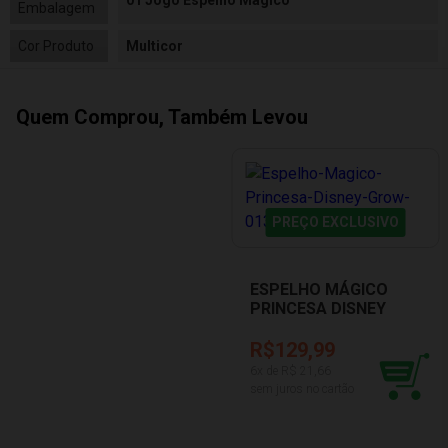
01 Jogo Espelho Mágico
Embalagem
Cor Produto
Multicor
Quem Comprou, Também Levou
PREÇO EXCLUSIVO
ESPELHO MÁGICO
PRINCESA DISNEY
GROW 01304
R$129,99
6
x de R$
21,66
sem juros no cartão