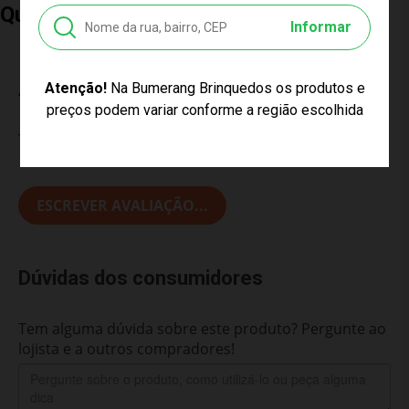
Quem Comprou, Também Levou
Informar
Avaliações do Produto
Atenção!
Na Bumerang Brinquedos os produtos e
preços podem variar conforme a região escolhida
Tem esse produto? Seja o primeiro a avaliá-lo!
ESCREVER AVALIAÇÃO...
Dúvidas dos consumidores
Tem alguma dúvida sobre este produto? Pergunte ao
lojista e a outros compradores!