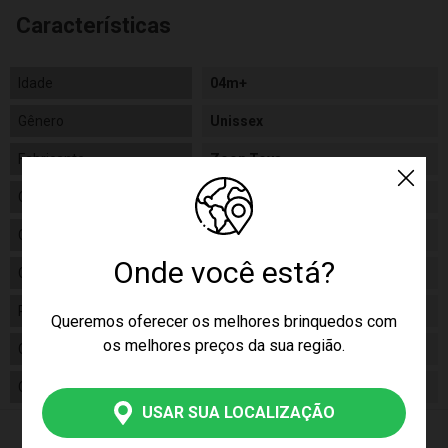
Características
Idade
04m+
Gênero
Unissex
Fabricante
Zoop Toys
Código
ZP001034
Código de Barras
7899788406578
Onde você está?
Composição
Plástico
Pilhas Inclusas
02 Pilhas AA
Queremos oferecer os melhores brinquedos com
os melhores preços da sua região.
Conteúdo da Embalagem
01 Duchinhos Ducha Elefantinho
Cor Produto
mULTICOR
USAR SUA LOCALIZAÇÃO