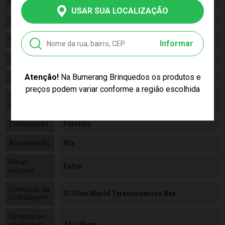
Personagem
N/A
USAR SUA LOCALIZAÇÃO
Categoria
N/a
Fabricante
Cotiplás
Informar
Linha
Brinquedo
Atenção!
Na Bumerang Brinquedos os produtos e
Código
2088
preços podem variar conforme a região escolhida
Código de
7896964620889
Barras
Composição
Plástico
Alimentação
N/a
Pilhas
False
Inclusas
Conteúdo da
01 Dino World Tyrannosaurus Rex
Embalagem
Dimensões
do Produto
42 x 29 cm