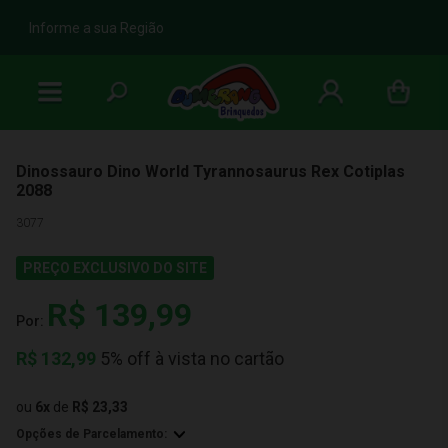
b
Informe a sua Região
Dinossauro Dino World Tyrannosaurus Rex Cotiplas
2088
3077
PREÇO EXCLUSIVO DO SITE
R$ 139,99
Por:
R$
132,99
5% off à vista no cartão
ou
6
x
de
R$ 23,33
Opções de Parcelamento: