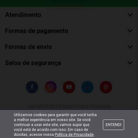
Atendimento
Formas de pagamento
Formas de envio
Selos de segurança
Copyright © 2018 Todos Os Direitos Reservados
Bumerang Brinquedos Eireli – EPP CNPJ: 28.497.265/0001-66
Utilizamos cookies para garantir que você tenha
a melhor experiência em nosso site. Se você
ENTENDI
continuar a usar este site, vamos supor que
você está de acordo com isso. Em caso de
dúvidas, acesse nossa
Política de Privacidade
.