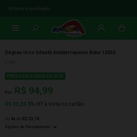
b
Informe a sua Região
Degrau Urso Infantil Antiderrapante Buba 12652
21492
PREÇO EXCLUSIVO DO SITE
R$ 94,99
Por:
R$
90,24
5% off à vista no cartão
ou
4
x
de
R$ 23,74
Opções de Parcelamento: