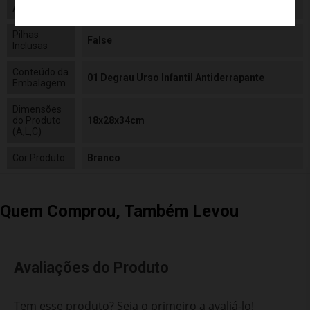
Alimentação
N/a
Pilhas
False
Inclusas
Conteúdo da
01 Degrau Urso Infantil Antiderrapante
Embalagem
Dimensões
do Produto
18x28x34cm
(A,L,C)
Cor Produto
Branco
Quem Comprou, Também Levou
Avaliações do Produto
Tem esse produto? Seja o primeiro a avaliá-lo!