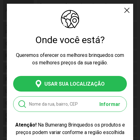
As cores podem variar entre as imagens
Aviso
mostradas acima e o produto. Imagens
meramente ilustrativas.
Tamanho
34 x 28 x 18 cm
Produto
Onde você está?
Gênero
Unissex
Queremos oferecer os melhores brinquedos com
Personagem
Ursinho
os melhores preços da sua região.
Categoria
N/a
Fabricante
Buba
USAR SUA LOCALIZAÇÃO
Linha
Brinquedo
Código
12652
Informar
Código de
7908103726526
Barras
Atenção!
Na Bumerang Brinquedos os produtos e
Composição
preços podem variar conforme a região escolhida
Plástico