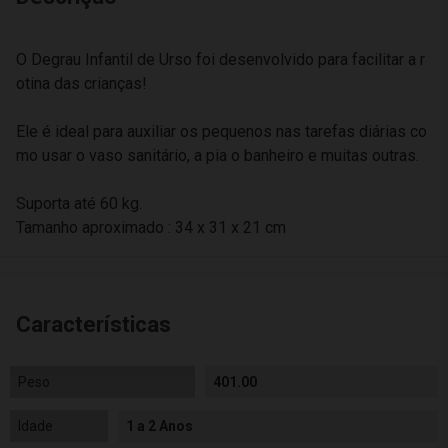
O Degrau Infantil de Urso foi desenvolvido para facilitar a r
otina das crianças!
Ele é ideal para auxiliar os pequenos nas tarefas diárias co
mo usar o vaso sanitário, a pia o banheiro e muitas outras.
Suporta até 60 kg.
Tamanho aproximado : 34 x 31 x 21 cm
Características
Peso
401.00
Idade
1 a 2 Anos